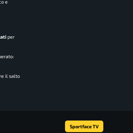
co e
ati
per
perato:
e il salto
Sportface TV