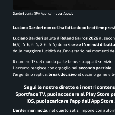
Darderi punta (IPA Agency) - sportface.it
Luciano Darderi non ce l’ha fatta: dopo le ottime pre
Luciano Darderi
saluta il
Roland Garros 2026
al second
6(5), 4-6, 6-4, 2-6, 6-4) dopo
4 ore e 14 minuti di batta
dalla maggiore lucidità dell’avversario nei momenti dec
Il numero 17 del mondo parte bene, strappa il servizio 
L’azzurro reagisce con orgoglio nel
secondo parziale
,
l’argentino replica:
break decisivo
al decimo game e 6-4
Segui le nostre dirette e i nostri conten
Sportface TV, puoi accedere al Play Store pe
iOS, puoi scaricare l’app dall’App Store
Darderi non molla
: nel quarto set si impone con autor