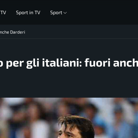
 TV
Sport in TV
Sport
 anche Darderi
per gli italiani: fuori anc