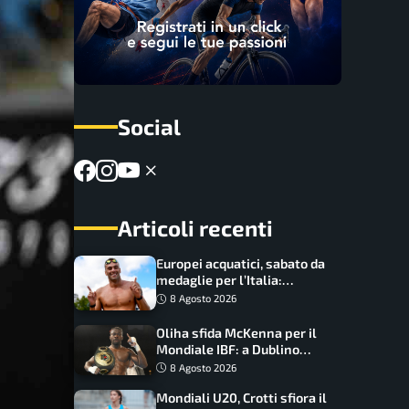
Social
Articoli recenti
Europei acquatici, sabato da
medaglie per l’Italia:
Paltrinieri guida la staffetta,
8 Agosto 2026
Barnabà sogna l’oro dalle
grandi altezze
Oliha sfida McKenna per il
Mondiale IBF: a Dublino
serve l’impresa nella tana
8 Agosto 2026
del lupo
Mondiali U20, Crotti sfiora il