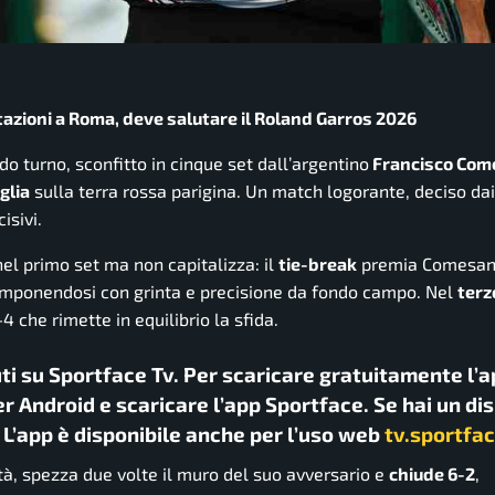
stazioni a Roma, deve salutare il Roland Garros 2026
o turno, sconfitto in cinque set dall’argentino
Francisco Com
glia
sulla terra rossa parigina. Un match logorante, deciso dai
isivi.
nel primo set ma non capitalizza: il
tie-break
premia Comesan
 imponendosi con grinta e precisione da fondo campo. Nel
terz
 che rimette in equilibrio la sfida.
uti su Sportface Tv. Per scaricare gratuitamente l’a
r Android e scaricare l’app Sportface. Se hai un di
. L’app è disponibile anche per l’uso web
tv.sportfac
ità, spezza due volte il muro del suo avversario e
chiude 6-2
,