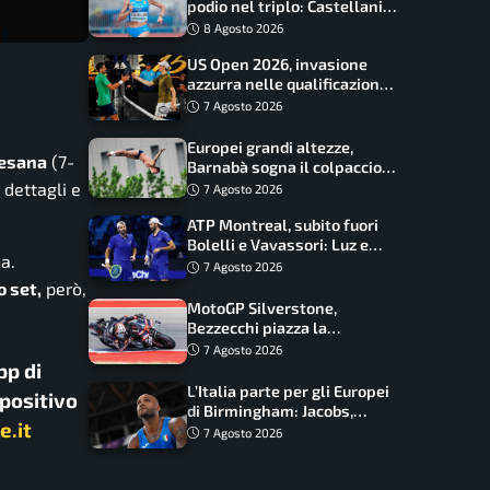
podio nel triplo: Castellani
da record, Succo in finale
8 Agosto 2026
US Open 2026, invasione
azzurra nelle qualificazioni:
17 italiani a caccia del main
7 Agosto 2026
draw
Europei grandi altezze,
esana
(7-
Barnabà sogna il colpaccio:
è leader a metà gara, Baraldi
 dettagli e
7 Agosto 2026
ancora in corsa
ATP Montreal, subito fuori
Bolelli e Vavassori: Luz e
a.
Matos fermano gli azzurri
7 Agosto 2026
o set,
però,
MotoGP Silverstone,
Bezzecchi piazza la
zampata: Aprilia domina,
7 Agosto 2026
Bagnaia costretto al Q1
pp di
L’Italia parte per gli Europei
spositivo
di Birmingham: Jacobs,
e.it
Tamberi e Battocletti
7 Agosto 2026
guidano una spedizione
record