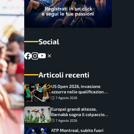
Social
Articoli recenti
US Open 2026, invasione
azzurra nelle qualificazioni:
17 italiani a caccia del main
7 Agosto 2026
draw
Europei grandi altezze,
Barnabà sogna il colpaccio:
è leader a metà gara, Baraldi
7 Agosto 2026
ancora in corsa
ATP Montreal, subito fuori