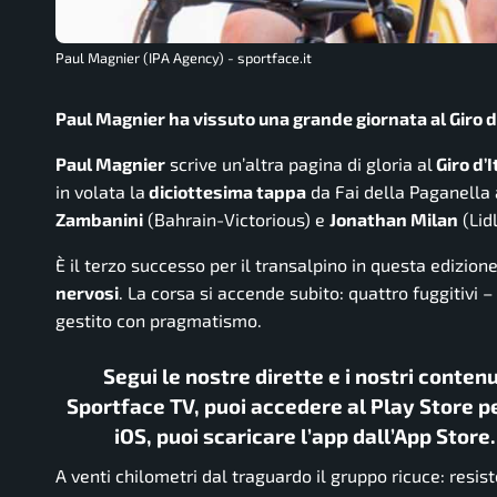
Paul Magnier (IPA Agency) - sportface.it
Paul Magnier ha vissuto una grande giornata al Giro d’
Paul Magnier
scrive un’altra pagina di gloria al
Giro d’I
in volata la
diciottesima tappa
da Fai della Paganella
Zambanini
(Bahrain-Victorious) e
Jonathan Milan
(Lidl
È il terzo successo per il transalpino in questa edizio
nervosi
. La corsa si accende subito: quattro fuggitivi
gestito con pragmatismo.
Segui le nostre dirette e i nostri conten
Sportface TV, puoi accedere al Play Store pe
iOS, puoi scaricare l’app dall’App Store
A venti chilometri dal traguardo il gruppo ricuce: resist