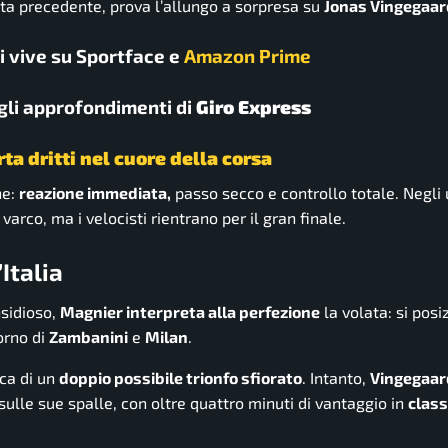
ta precedente, prova l’allungo a sorpresa su
Jonas Vingegaar
 si vive su Sportface e
Amazon Prime
gli approfondimenti di
Giro Express
ta dritti nel cuore della corsa
ne:
reazione immediata,
passo secco e controllo totale. Negli 
arco, ma i velocisti rientrano per il gran finale.
Italia
nsidioso,
Magnier interpreta alla perfezione
la volata: si posi
orno di
Zambanini
e
Milan
.
cca di un
doppio possibile trionfo sfiorato
. Intanto,
Vingegaar
ulle sue spalle, con oltre quattro minuti di vantaggio in
class