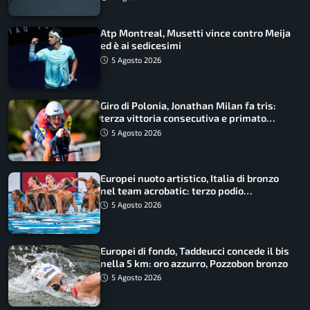
Atp Montreal, Musetti vince contro Meija
ed è ai sedicesimi
5 Agosto 2026
Giro di Polonia, Jonathan Milan fa tris:
terza vittoria consecutiva e primato
rafforzato
5 Agosto 2026
Europei nuoto artistico, Italia di bronzo
nel team acrobatic: terzo podio
consecutivo
5 Agosto 2026
Europei di fondo, Taddeucci concede il bis
nella 5 km: oro azzurro, Pozzobon bronzo
5 Agosto 2026