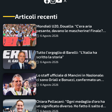
Articoli recenti
Mondiali U20, Doualla: “C’era aria
pesante, davano le mascherine! Finale?
Non ho nulla da perdere”
6 Agosto 2026
Tutto l’orgoglio di Barelli: “L’Italia ha
scritto la storia”
6 Agosto 2026
Lo staff ufficiale di Mancini in Nazionale:
ci sono Oriali e Bonucci, confermato un
ritorno
6 Agosto 2026
Chiara Pellacani: “Ogni medaglia d’oro ha
un significato diverso. Ho fatto il salto di
qualità”
6 Agosto 2026