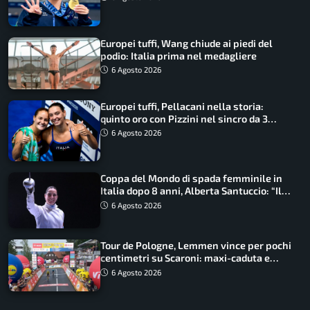
Europei tuffi, Wang chiude ai piedi del
podio: Italia prima nel medagliere
6 Agosto 2026
Europei tuffi, Pellacani nella storia:
quinto oro con Pizzini nel sincro da 3
metri
6 Agosto 2026
Coppa del Mondo di spada femminile in
Italia dopo 8 anni, Alberta Santuccio: “Il
lavoro dà sempre i suoi frutti”
6 Agosto 2026
Tour de Pologne, Lemmen vince per pochi
centimetri su Scaroni: maxi-caduta e
tappa accorciata
6 Agosto 2026