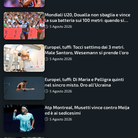
Mondiali U20, Doualla non sbaglia e vince
la sua batteria sui 100 metri: quando si
disputano le finali
5 Agosto 2026
Europei, tuffi: Tocci settimo dai 3 metri.
Male Santoro, Wesemann si prende l’oro
5 Agosto 2026
Europei, tuffi: Di Maria e Pelligra quinti
nel sincro misto. Oro all’Ucraina
5 Agosto 2026
Atp Montreal, Musetti vince contro Meija
ed è ai sedicesimi
5 Agosto 2026