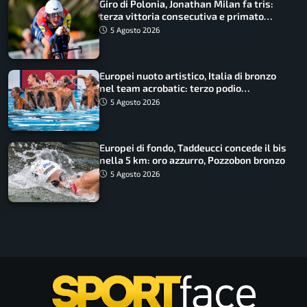
Giro di Polonia, Jonathan Milan fa tris:
terza vittoria consecutiva e primato
rafforzato
5 Agosto 2026
Europei nuoto artistico, Italia di bronzo
nel team acrobatic: terzo podio
consecutivo
5 Agosto 2026
Europei di fondo, Taddeucci concede il bis
nella 5 km: oro azzurro, Pozzobon bronzo
5 Agosto 2026