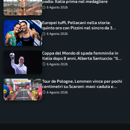
podio: Italia prima nel medagliere
6 Agosto 2026
Europei tuffi, Pellacani nella storia:
quinto oro con Pizzini nel sincro da 3
metri
6 Agosto 2026
Coppa del Mondo di spada femminile in
Italia dopo 8 anni, Alberta Santuccio: “Il
lavoro dà sempre i suoi frutti”
6 Agosto 2026
Tour de Pologne, Lemmen vince per pochi
centimetri su Scaroni: maxi-caduta e
tappa accorciata
6 Agosto 2026