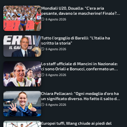
Mondiali U20, Doualla: “C’era aria
pesante, davano le mascherine! Finale?
Non ho nulla da perdere”
6 Agosto 2026
Tutto l’orgoglio di Barelli: “L’Italia ha
scritto la storia”
6 Agosto 2026
Lo staff ufficiale di Mancini in Nazionale:
ci sono Oriali e Bonucci, confermato un
ritorno
6 Agosto 2026
Chiara Pellacani: “Ogni medaglia d’oro ha
un significato diverso. Ho fatto il salto di
qualità”
6 Agosto 2026
Europei tuffi, Wang chiude ai piedi del