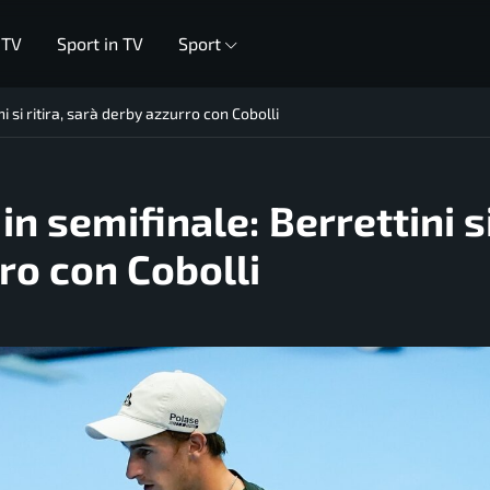
 TV
Sport in TV
Sport
i si ritira, sarà derby azzurro con Cobolli
in semifinale: Berrettini s
rro con Cobolli