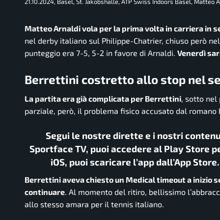
21.10.2024, Basel, St. Jakobshalle, ATP Swiss Indoors Basel, Matteo A
Matteo Arnaldi vola per la prima volta in carriera in 
nel derby italiano sul Philippe-Chatrier, chiuso però ne
punteggio era 7-5, 5-2 in favore di Arnaldi.
Venerdì sar
Berrettini costretto allo stop nel 
La partita era già complicata per Berrettini
, sotto ne
parziale, però, il problema fisico accusato dal romano
Segui le nostre dirette e i nostri conten
Sportface TV, puoi accedere al Play Store pe
iOS, puoi scaricare l’app dall’App Store
Berrettini aveva chiesto un Medical timeout a inizio s
continuare
. Al momento del ritiro, bellissimo l’abbracc
allo stesso amara per il tennis italiano.