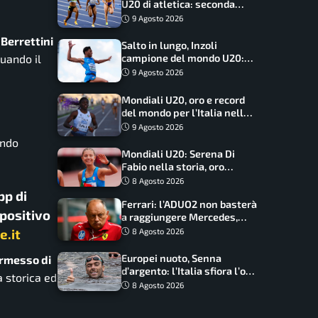
U20 di atletica: seconda
dietro solo agli USA nel
9 Agosto 2026
medagliere
Berrettini
Salto in lungo, Inzoli
quando il
campione del mondo U20:
basta un centimetro
9 Agosto 2026
Mondiali U20, oro e record
del mondo per l’Italia nella
4×100 mista: Doualla
9 Agosto 2026
straordinaria
ondo
Mondiali U20: Serena Di
Fabio nella storia, oro
dominio totale nei 5000 di
8 Agosto 2026
marcia
pp di
Ferrari: l’ADUO2 non basterà
spositivo
a raggiungere Mercedes,
novità per la Macarena
e.it
8 Agosto 2026
Europei nuoto, Senna
ermesso di
d’argento: l’Italia sfiora l’oro
a storica ed
nella staffetta, Paltrinieri
8 Agosto 2026
da urlo, il bilancio azzurro