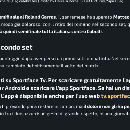
rnaldi (ITA) celebrates (Photo by Daniela Porcelli/Just Pictures/Sipa USA)
semifinale al Roland Garros
. Il sanremese ha superato
Matteo 
l modo già doloroso, con il ritiro del romano nel secondo set, 
à quindi semifinale tutta italiana contro Cobolli.
secondo set
l punteggio dopo aver perso un primo set combattuto. Nel sec
 ha cambiato definitivamente il volto del match.
uti su Sportface Tv. Per scaricare gratuitamente l’a
r Android e scaricare l’app Sportface. Se hai un di
. L’app è disponibile anche per l’uso web
tv.sportfac
et
, provando poi a restare in campo, ma
il dolore non gli ha p
io tra i due azzurri: un gesto di grande rispetto, in una giornat