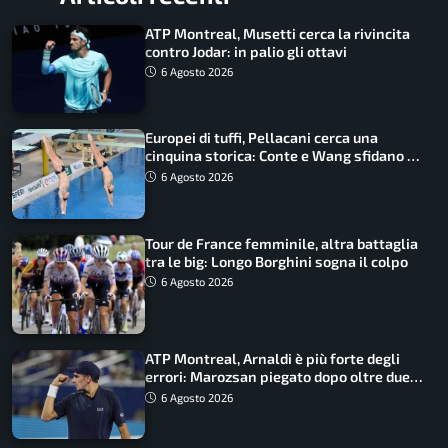
ATP Montreal, Musetti cerca la rivincita
contro Jodar: in palio gli ottavi
6 Agosto 2026
Europei di tuffi, Pellacani cerca una
cinquina storica: Conte e Wang sfidano la
piattaforma
6 Agosto 2026
Tour de France femminile, altra battaglia
tra le big: Longo Borghini sogna il colpo
6 Agosto 2026
ATP Montreal, Arnaldi è più forte degli
errori: Marozsan piegato dopo oltre due
ore
6 Agosto 2026