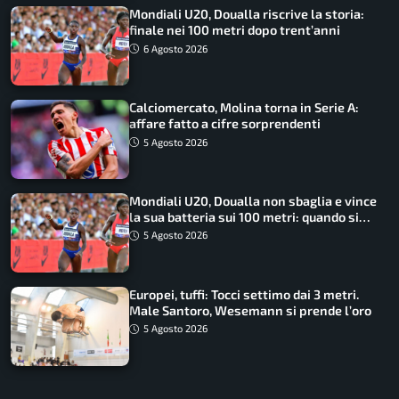
Mondiali U20, Doualla riscrive la storia:
finale nei 100 metri dopo trent’anni
6 Agosto 2026
Calciomercato, Molina torna in Serie A:
affare fatto a cifre sorprendenti
5 Agosto 2026
Mondiali U20, Doualla non sbaglia e vince
la sua batteria sui 100 metri: quando si
disputano le finali
5 Agosto 2026
Europei, tuffi: Tocci settimo dai 3 metri.
Male Santoro, Wesemann si prende l’oro
5 Agosto 2026