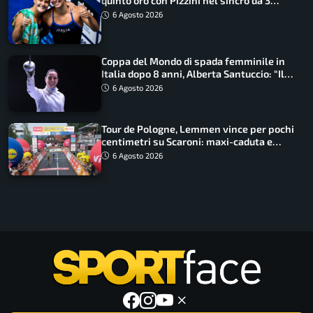
quinto oro con Pizzini nel sincro da 3
metri
6 Agosto 2026
Coppa del Mondo di spada femminile in
Italia dopo 8 anni, Alberta Santuccio: “Il
lavoro dà sempre i suoi frutti”
6 Agosto 2026
Tour de Pologne, Lemmen vince per pochi
centimetri su Scaroni: maxi-caduta e
tappa accorciata
6 Agosto 2026