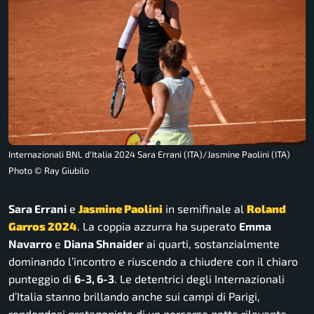
Internazionali BNL d'Italia 2024 Sara Errani (ITA)/Jasmine Paolini (ITA)
Photo © Ray Giubilo
Sara Errani
e
Jasmine Paolini
in semifinale al
Roland
Garros 2024
. La coppia azzurra ha superato
Emma
Navarro
e
Diana Shnaider
ai quarti, sostanzialmente
dominando l’incontro e riuscendo a chiudere con il chiaro
punteggio di
6-3, 6-3
. Le detentrici degli Internazionali
d’Italia stanno brillando anche sui campi di Parigi,
rendendosi protagoniste di un percorso netto rilevante