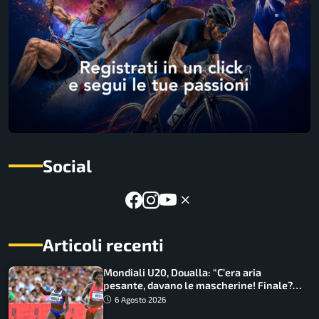
Social
Articoli recenti
Mondiali U20, Doualla: “C’era aria
pesante, davano le mascherine! Finale?
Non ho nulla da perdere”
6 Agosto 2026