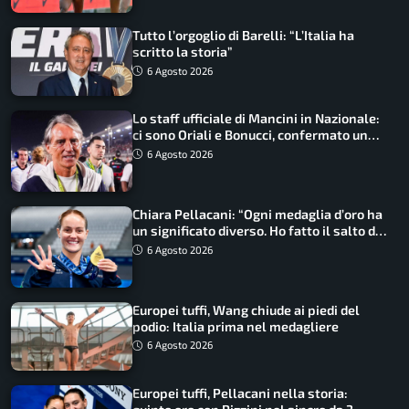
Tutto l’orgoglio di Barelli: “L’Italia ha
scritto la storia”
6 Agosto 2026
Lo staff ufficiale di Mancini in Nazionale:
ci sono Oriali e Bonucci, confermato un
ritorno
6 Agosto 2026
Chiara Pellacani: “Ogni medaglia d’oro ha
un significato diverso. Ho fatto il salto di
qualità”
6 Agosto 2026
Europei tuffi, Wang chiude ai piedi del
podio: Italia prima nel medagliere
6 Agosto 2026
Europei tuffi, Pellacani nella storia: