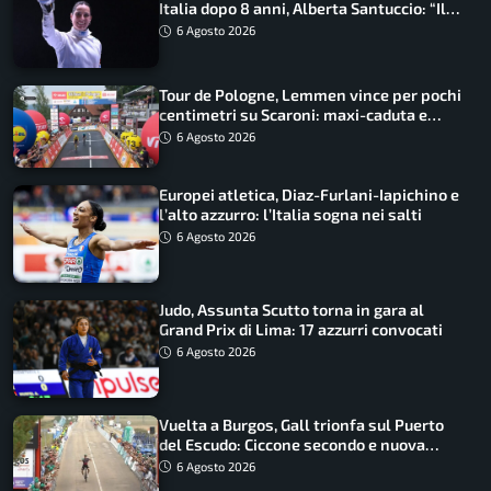
Italia dopo 8 anni, Alberta Santuccio: “Il
lavoro dà sempre i suoi frutti”
6 Agosto 2026
Tour de Pologne, Lemmen vince per pochi
centimetri su Scaroni: maxi-caduta e
tappa accorciata
6 Agosto 2026
Europei atletica, Diaz-Furlani-Iapichino e
l’alto azzurro: l’Italia sogna nei salti
6 Agosto 2026
Judo, Assunta Scutto torna in gara al
Grand Prix di Lima: 17 azzurri convocati
6 Agosto 2026
Vuelta a Burgos, Gall trionfa sul Puerto
del Escudo: Ciccone secondo e nuova
maglia di leader
6 Agosto 2026