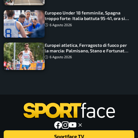
Europeo Under 18 femminile, Spagna
troppo forte: Italia battuta 95-41, ora si
gioca il Mondiale
6 Agosto 2026
Europei atletica, Ferragosto di fuoco per
la marcia: Palmisano, Stano e Fortunato
guidano l’Italia
6 Agosto 2026
Sportface TV