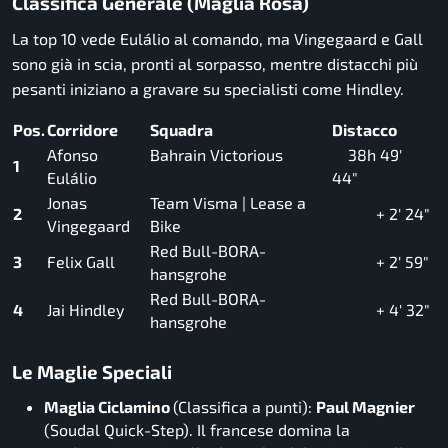
Classifica Generale (Maglia Rosa)
La top 10 vede Eulálio al comando, ma Vingegaard e Gall
sono già in scia, pronti al sorpasso, mentre distacchi più
pesanti iniziano a gravare su specialisti come Hindley.
Pos.
Corridore
Squadra
Distacco
Afonso
Bahrain Victorious
38h 49′
1
Eulálio
44″
Jonas
Team Visma | Lease a
2
+ 2′ 24″
Vingegaard
Bike
Red Bull-BORA-
3
Felix Gall
+ 2′ 59″
hansgrohe
Red Bull-BORA-
4
Jai Hindley
+ 4′ 32″
hansgrohe
Le Maglie Speciali
Maglia Ciclamino
(Classifica a punti):
Paul Magnier
(Soudal Quick-Step). Il francese domina la