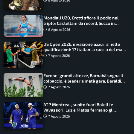
8 Agosto 2026
Mondiali U20, Crotti sfiora il podio nel
triplo: Castellani da record, Succo in
finale
8 Agosto 2026
US Open 2026, invasione azzurra nelle
qualificazioni: 17 italiani a caccia del main
draw
7 Agosto 2026
Europei grandi altezze, Barnabà sogna il
colpaccio: è leader a metà gara, Baraldi
ancora in corsa
7 Agosto 2026
ATP Montreal, subito fuori Bolelli e
Vavassori: Luz e Matos fermano gli
azzurri
7 Agosto 2026