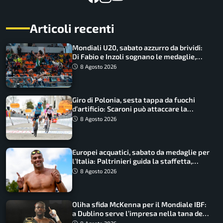
Articoli recenti
Mondiali U20, sabato azzurro da brividi:
Di Fabio e Inzoli sognano le medaglie,
Castellani e Succo in finale
8 Agosto 2026
Giro di Polonia, sesta tappa da fuochi
d’artificio: Scaroni può attaccare la
maglia di Lemmen
8 Agosto 2026
Europei acquatici, sabato da medaglie per
l’Italia: Paltrinieri guida la staffetta,
Barnabà sogna l’oro dalle grandi altezze
8 Agosto 2026
Oliha sfida McKenna per il Mondiale IBF:
a Dublino serve l’impresa nella tana del
lupo