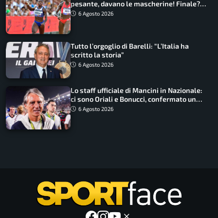
pesante, davano le mascherine! Finale?
Non ho nulla da perdere”
6 Agosto 2026
Tutto l’orgoglio di Barelli: “L’Italia ha
scritto la storia”
6 Agosto 2026
Lo staff ufficiale di Mancini in Nazionale:
ci sono Oriali e Bonucci, confermato un
ritorno
6 Agosto 2026