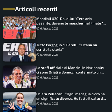
Articoli recenti
Mondiali U20, Doualla: “C’era aria
pesante, davano le mascherine! Finale?
Non ho nulla da perdere”
6 Agosto 2026
Tutto l’orgoglio di Barelli: “L’Italia ha
scritto la storia”
6 Agosto 2026
Lo staff ufficiale di Mancini in Nazionale:
ci sono Oriali e Bonucci, confermato un
ritorno
6 Agosto 2026
Chiara Pellacani: “Ogni medaglia d’oro ha
un significato diverso. Ho fatto il salto di
qualità”
6 Agosto 2026