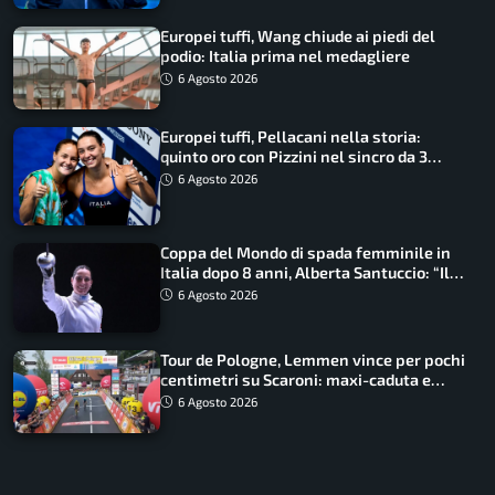
Europei tuffi, Wang chiude ai piedi del
podio: Italia prima nel medagliere
6 Agosto 2026
Europei tuffi, Pellacani nella storia:
quinto oro con Pizzini nel sincro da 3
metri
6 Agosto 2026
Coppa del Mondo di spada femminile in
Italia dopo 8 anni, Alberta Santuccio: “Il
lavoro dà sempre i suoi frutti”
6 Agosto 2026
Tour de Pologne, Lemmen vince per pochi
centimetri su Scaroni: maxi-caduta e
tappa accorciata
6 Agosto 2026