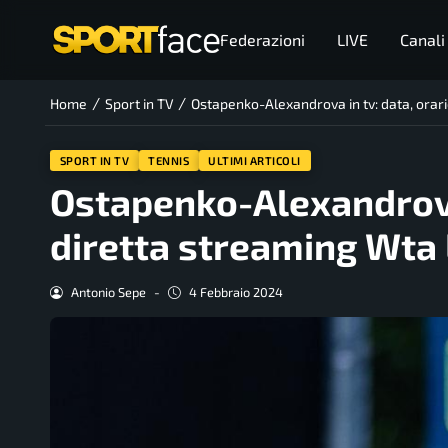
Federazioni
LIVE
Canali
/
/
Home
Sport in TV
Ostapenko-Alexandrova in tv: data, orari
SPORT IN TV
TENNIS
ULTIMI ARTICOLI
Ostapenko-Alexandrova 
diretta streaming Wta
Antonio Sepe
-
4 Febbraio 2024