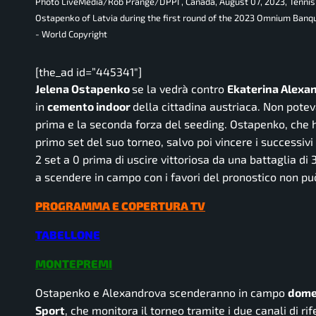
Photo LiveMedia/Rob Prange/DPPI , Canada, August 07, 2023, Tenn
Ostapenko of Latvia during the first round of the 2023 Omnium Banq
- World Copyright
[the_ad id=”445341″]
Jelena Ostapenko
se la vedrà contro
Ekaterina Alexa
in
cemento indoor
della cittadina austriaca. Non poteva
prima e la seconda forza del seeding. Ostapenko, che ha
primo set del suo torneo, salvo poi vincere i successi
2 set a 0 prima di uscire vittoriosa da una battaglia di
a scendere in campo con i favori del pronostico non p
PROGRAMMA E COPERTURA TV
TABELLONE
MONTEPREMI
Ostapenko e Alexandrova scenderanno in campo
domen
Sport
, che monitora il torneo tramite i due canali di r