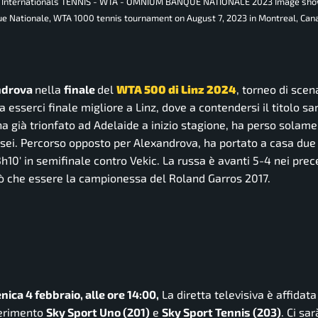
is Internationals TENNIS - WTA - OMNIUM BANQUE NATIONALE 2023 Image sho
ue Nationale, WTA 1000 tennis tournament on August 7, 2023 in Montreal, Ca
ndrova
nella
finale
del
WTA 500 di Linz 2024
, torneo di scen
 esserci finale migliore a Linz, dove a contendersi il titolo sa
 già trionfato ad Adelaide a inizio stagione, ha perso solamen
vi sei. Percorso opposto per Alexandrova, ha portato a casa du
 3h10′ in semifinale contro Vekic. La russa è avanti 5-4 nei pre
uò che essere la campionessa del Roland Garros 2017.
ica 4 febbraio, alle ore 14:00,
La diretta televisiva è affidat
iferimento
Sky Sport Uno (201)
e
Sky Sport Tennis (203)
. Ci sar