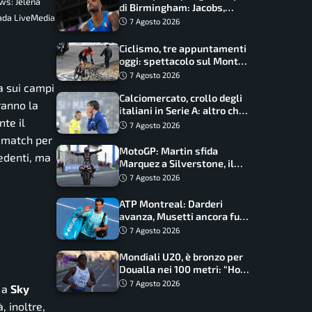
ws: Jelena
di Birmingham: Jacobs,
nada LiveMedia
Tamberi e Battocletti
7 Agosto 2026
guidano una spedizione
record
Ciclismo, tre appuntamenti
oggi: spettacolo sul Mont
Ventoux, orari e come
7 Agosto 2026
vederli
a sui campi
Calciomercato, crollo degli
ranno la
italiani in Serie A: altro che
te il
svolta dopo il Mondiale
7 Agosto 2026
e match per
MotoGP: Martin sfida
cedenti, ma
Marquez a Silverstone, il
programma e gli orari
7 Agosto 2026
ATP Montreal: Darderi
avanza, Musetti ancora fuori
con Jodar
7 Agosto 2026
Mondiali U20, è bronzo per
Doualla nei 100 metri: “Ho
scacciato l’ansia”
7 Agosto 2026
a a
Sky
à, inoltre,