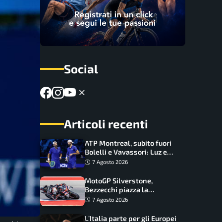
Social
Articoli recenti
ATP Montreal, subito fuori
Bolelli e Vavassori: Luz e
Matos fermano gli azzurri
7 Agosto 2026
MotoGP Silverstone,
Bezzecchi piazza la
zampata: Aprilia domina,
7 Agosto 2026
Bagnaia costretto al Q1
L’Italia parte per gli Europei