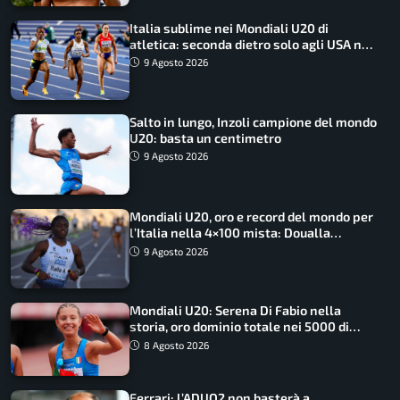
Italia sublime nei Mondiali U20 di
atletica: seconda dietro solo agli USA nel
medagliere
9 Agosto 2026
Salto in lungo, Inzoli campione del mondo
U20: basta un centimetro
9 Agosto 2026
Mondiali U20, oro e record del mondo per
l’Italia nella 4×100 mista: Doualla
straordinaria
9 Agosto 2026
Mondiali U20: Serena Di Fabio nella
storia, oro dominio totale nei 5000 di
marcia
8 Agosto 2026
Ferrari: l’ADUO2 non basterà a