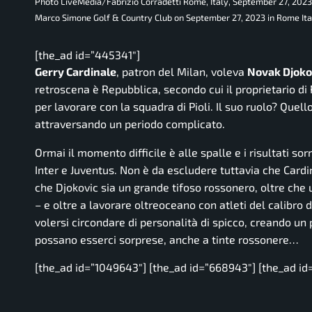
Photo LiveMedia/Fabrizio Corradetti Rome, Italy, September 27, 202
Marco Simone Golf & Country Club on September 27, 2023 in Rome Ita
[the_ad id=”445341″]
Gerry Cardinale
, patron del Milan, voleva
Novak Djoko
retroscena è
Repubblica
, secondo cui il proprietario 
per lavorare con la squadra di Pioli. Il suo ruolo? Quell
attraversando un periodo complicato.
Ormai il momento difficile è alle spalle e i risultati so
Inter e Juventus. Non è da escludere tuttavia che Cardi
che Djokovic sia un grande tifoso rossonero, oltre che
– e oltre a lavorare oltreoceano con atleti del calibro 
volersi circondare di personalità di spicco, creando un 
possano esserci sorprese, anche a tinte rossonere…
[the_ad id=”1049643″] [the_ad id=”668943″] [the_ad id