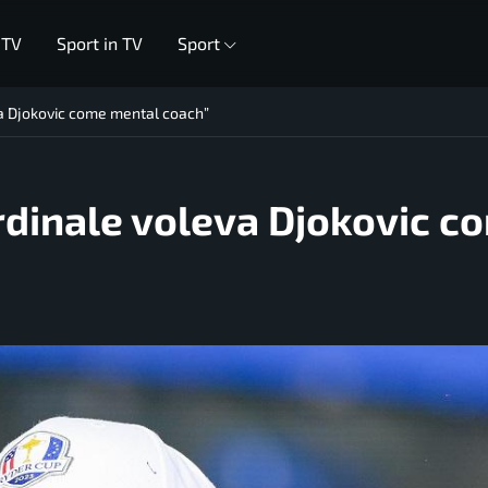
 TV
Sport in TV
Sport
va Djokovic come mental coach”
rdinale voleva Djokovic c