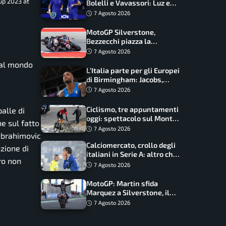
up 2023 at
Bolelli e Vavassori: Luz e
Matos fermano gli azzurri
7 Agosto 2026
MotoGP Silverstone,
Bezzecchi piazza la
zampata: Aprilia domina,
7 Agosto 2026
Bagnaia costretto al Q1
 al mondo
L’Italia parte per gli Europei
di Birmingham: Jacobs,
Tamberi e Battocletti
7 Agosto 2026
guidano una spedizione
record
Ciclismo, tre appuntamenti
palle di
oggi: spettacolo sul Mont
e sul fatto
Ventoux, orari e come
7 Agosto 2026
 Ibrahimovic
vederli
Calciomercato, crollo degli
nzione di
italiani in Serie A: altro che
ro non
svolta dopo il Mondiale
7 Agosto 2026
MotoGP: Martin sfida
Marquez a Silverstone, il
programma e gli orari
7 Agosto 2026