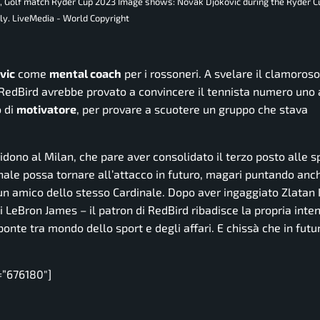
3, Golf match Ryder Cup 2023 Image shows: Novak Djokovic during the Ryder C
ly. LiveMedia - World Copyright
vic
come
mental coach
per i rossoneri. A svelare il clamoroso
di RedBird avrebbe provato a convincere il tennista numero uno
o di
motivatore
, per provare a scuotere un gruppo che stava
rridono al Milan, che pare aver consolidato il terzo posto alle s
nale possa tornare all’attacco in futuro, magari puntando anch
 un amico dello stesso Cardinale. Dopo aver ingaggiato Zlatan
di LeBron James – il patron di RedBird ribadisce la propria inte
ponte tra mondo dello sport e degli affari. E chissà che in futu
=”676180″]