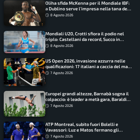
Oliha sfida McKenna per il Mondiale IBF:
a Dublino serve l’impresa nella tana del
lupo
8 Agosto 2026
Mondiali U20, Crotti sfiora il podio nel
triplo: Castellani da record, Succo in
finale
8 Agosto 2026
US Open 2026, invasione azzurra nelle
qualificazioni: 17 italiani a caccia del main
draw
7 Agosto 2026
Europei grandi altezze, Barnabà sogna il
colpaccio: è leader a metà gara, Baraldi
ancora in corsa
7 Agosto 2026
ATP Montreal, subito fuori Bolelli e
Vavassori: Luz e Matos fermano gli
azzurri
7 Agosto 2026