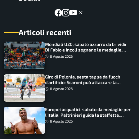
Articoli recenti
Mondiali U20, sabato azzurro da brividi:
Di Fabio e Inzoli sognano le medaglie,
Castellani e Succo in finale
8 Agosto 2026
Giro di Polonia, sesta tappa da fuochi
d’artificio: Scaroni può attaccare la
maglia di Lemmen
8 Agosto 2026
Europei acquatici, sabato da medaglie per
l’Italia: Paltrinieri guida la staffetta,
Barnabà sogna l’oro dalle grandi altezze
8 Agosto 2026