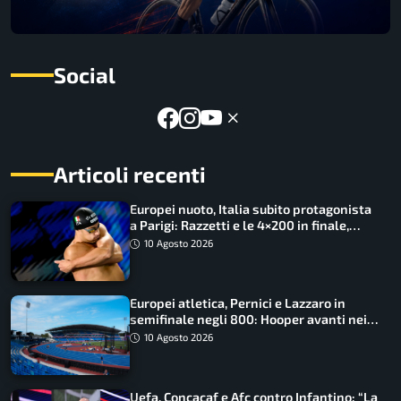
Social
Articoli recenti
Europei nuoto, Italia subito protagonista
a Parigi: Razzetti e le 4×200 in finale,
Quadarella domina gli 800
10 Agosto 2026
Europei atletica, Pernici e Lazzaro in
semifinale negli 800: Hooper avanti nei
100, fuori Tecuceanu
10 Agosto 2026
Uefa, Concacaf e Afc contro Infantino: “La