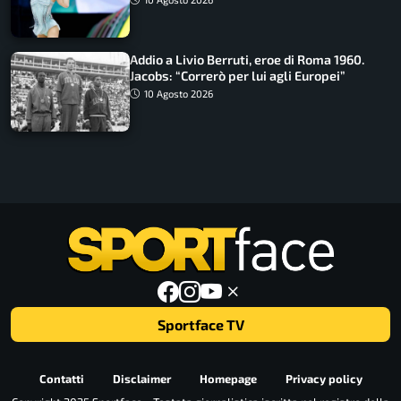
Addio a Livio Berruti, eroe di Roma 1960.
Jacobs: “Correrò per lui agli Europei”
10 Agosto 2026
Sportface TV
Contatti
Disclaimer
Homepage
Privacy policy