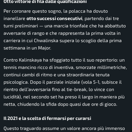
Otto vittorie di fila dalle qualificazioni
Per coronare questo sogno, la polacca ha dovuto
inanellare
otto successi consecutivi
, partendo dai tre
turni preliminari — una marcia trionfale che ha abbattuto
avversarie di rango e che rappresenta la prima volta in
carriera in cui Chwalinska supera lo scoglio della prima
settimana in un Major.
Contro Kalinskaya ha sfoggiato tutto il suo repertorio: un
tennis mancino ricco di inventiva, smorzate millimetriche,
continui cambi di ritmo e una straordinaria tenuta
psicologica. Dopo il parziale iniziale (vola 5-1, subisce il
rientro dell’avversaria fino al tie-break, lo vince con
lucidità), nel secondo set ha preso il largo in maniera più
netta, chiudendo la sfida dopo quasi due ore di gioco.
Il 2021 e la scelta di fermarsi per curarsi
Questo traguardo assume un valore ancora più immenso