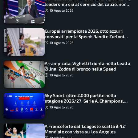
leadership sia al servizio del calcio, non
cerchi di dominarlo”
10 Agosto 2026
Europei arrampicata 2026, otto azzurri
convocati per la Speed: Randi e Zurloni
guidano l’Italia
10 Agosto 2026
Arrampicata, Vighetti trionfa nella Lead a
Žilina: Zodda di bronzo nella Speed
10 Agosto 2026
Sky Sport, oltre 2.000 partite nella
stagione 2026/27: Serie A, Champions,
Premier e tutte le novità
10 Agosto 2026
A Francoforte dal 12 agosto scatta il 42°
Mondiale con vista su Los Angeles
10 Agosto 2026