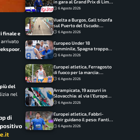
in gara al Grand Prix di Lima:
17 azzurri convocati
6 Agosto 2026
Vuelta a Burgos, Gall trionfa
sul Puerto del Escudo:
Ciccone secondo e nuova
6 Agosto 2026
i finale e
maglia di leader
 arrivato
Europeo Under 18
femminile, Spagna troppo
riekspoor
,
forte: Italia battuta 95-41,
6 Agosto 2026
ora si gioca il Mondiale
Europei atletica, Ferragosto
di fuoco per la marcia:
Palmisano, Stano e
6 Agosto 2026
Fortunato guidano l’Italia
più del
Arrampicata, 19 azzurri in
lizia nel
Slovacchia: al via l’Europe
Series Lead, tappa decisiva
6 Agosto 2026
per la Speed
Europei atletica, Fabbri-
pp di
Weir guidano il peso: Fantini
spositivo
difende il titolo nel martello
6 Agosto 2026
e.it