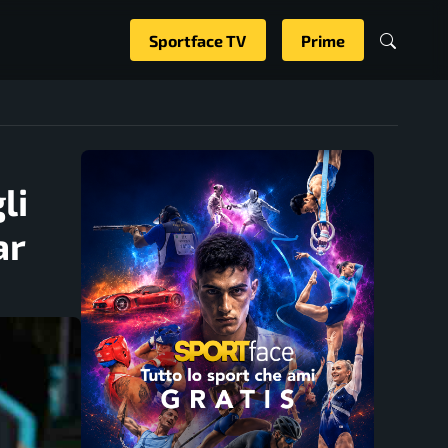
Sportface TV
Prime
li
ar