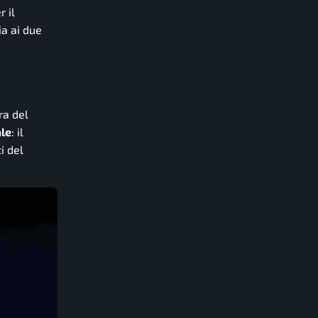
r il
ia ai due
ra del
ale
: il
i del