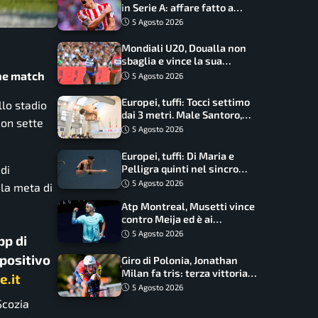
in Serie A: affare fatto a
cifre sorprendenti
5 Agosto 2026
Mondiali U20, Doualla non
sbaglia e vince la sua
batteria sui 100 metri:
the match
5 Agosto 2026
quando si disputano le finali
Europei, tuffi: Tocci settimo
llo stadio
dai 3 metri. Male Santoro,
con sette
Wesemann si prende l’oro
5 Agosto 2026
Europei, tuffi: Di Maria e
di
Pelligra quinti nel sincro
misto. Oro all’Ucraina
5 Agosto 2026
 la meta di
Atp Montreal, Musetti vince
contro Meija ed è ai
sedicesimi
5 Agosto 2026
pp di
spositivo
Giro di Polonia, Jonathan
Milan fa tris: terza vittoria
e.it
consecutiva e primato
5 Agosto 2026
rafforzato
Scozia