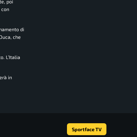
e, poi
a con
ronamento di
 Duca, che
. L’Italia
erà in
Sportface TV