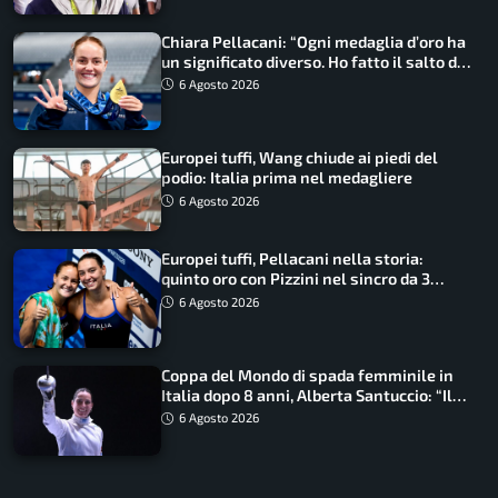
Chiara Pellacani: “Ogni medaglia d’oro ha
un significato diverso. Ho fatto il salto di
qualità”
6 Agosto 2026
Europei tuffi, Wang chiude ai piedi del
podio: Italia prima nel medagliere
6 Agosto 2026
Europei tuffi, Pellacani nella storia:
quinto oro con Pizzini nel sincro da 3
metri
6 Agosto 2026
Coppa del Mondo di spada femminile in
Italia dopo 8 anni, Alberta Santuccio: “Il
lavoro dà sempre i suoi frutti”
6 Agosto 2026