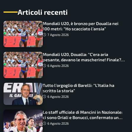
Articoli recenti
Mondiali U20, è bronzo per Doualla nei
100 metri: “Ho scacciato l’ansia”
7 Agosto 2026
Mondiali U20, Doualla: “C’era aria
pesante, davano le mascherine! Finale?
Non ho nulla da perdere”
6 Agosto 2026
Tutto l’orgoglio di Barelli: “L’Italia ha
scritto la storia”
6 Agosto 2026
Lo staff ufficiale di Mancini in Nazionale:
ci sono Oriali e Bonucci, confermato un
ritorno
6 Agosto 2026