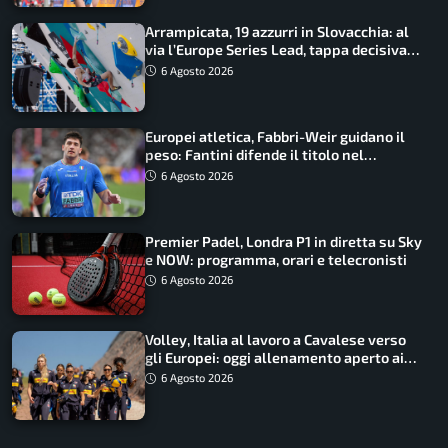
Arrampicata, 19 azzurri in Slovacchia: al
via l’Europe Series Lead, tappa decisiva
per la Speed
6 Agosto 2026
Europei atletica, Fabbri-Weir guidano il
peso: Fantini difende il titolo nel
martello
6 Agosto 2026
Premier Padel, Londra P1 in diretta su Sky
e NOW: programma, orari e telecronisti
6 Agosto 2026
Volley, Italia al lavoro a Cavalese verso
gli Europei: oggi allenamento aperto ai
tifosi
6 Agosto 2026