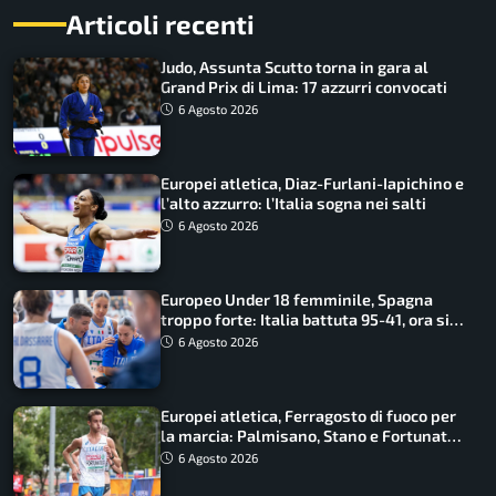
Articoli recenti
Judo, Assunta Scutto torna in gara al
Grand Prix di Lima: 17 azzurri convocati
6 Agosto 2026
Europei atletica, Diaz-Furlani-Iapichino e
l’alto azzurro: l’Italia sogna nei salti
6 Agosto 2026
Europeo Under 18 femminile, Spagna
troppo forte: Italia battuta 95-41, ora si
gioca il Mondiale
6 Agosto 2026
Europei atletica, Ferragosto di fuoco per
la marcia: Palmisano, Stano e Fortunato
guidano l’Italia
6 Agosto 2026