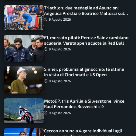
Triathlon: due medaglie ad Asuncion:
Angelica Prestia e Beatrice Mallozzi sul
podio
9 Agosto 2026
F1, mercato piloti: Perez e Sainz cambiano
scuderia, Verstappen scuote la Red Bull
9 Agosto 2026
Sinner, problema al ginocchio: le ultime
in vista di Cincinnati e US Open
9 Agosto 2026
MotoGP, tris Aprilia a Silverstone: vince
Raul Fernandez, Bezzecchi c’è
9 Agosto 2026
Ceccon annuncia 4 gare individuali agli