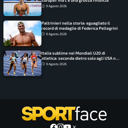
Europei: ma c’è una grossa rinuncia
9 Agosto 2026
Paltrinieri nella storia: eguagliato il
record di medaglie di Federica Pellegrini
9 Agosto 2026
Italia sublime nei Mondiali U20 di
atletica: seconda dietro solo agli USA nel
medagliere
9 Agosto 2026