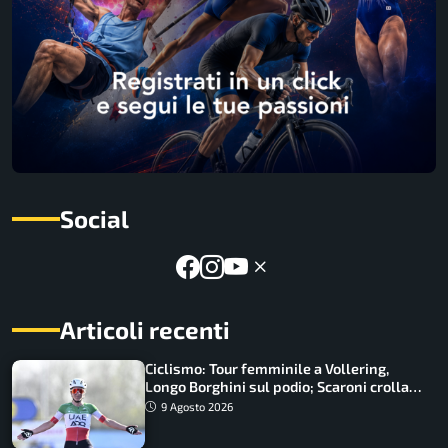
Social
Articoli recenti
Ciclismo: Tour femminile a Vollering,
Longo Borghini sul podio; Scaroni crolla
in Polonia
9 Agosto 2026