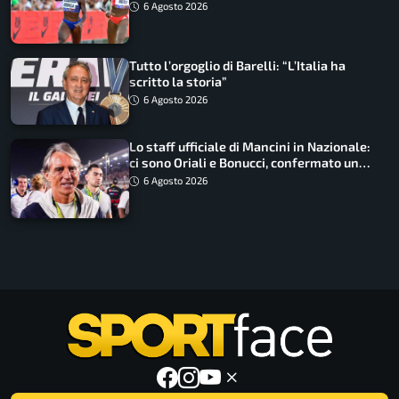
Non ho nulla da perdere”
6 Agosto 2026
Tutto l’orgoglio di Barelli: “L’Italia ha
scritto la storia”
6 Agosto 2026
Lo staff ufficiale di Mancini in Nazionale:
ci sono Oriali e Bonucci, confermato un
ritorno
6 Agosto 2026