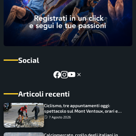
Social
Articoli recenti
Ciclismo, tre appuntamenti oggi:
spettacolo sul Mont Ventoux, orari e
come vederli
7 Agosto 2026
Calciomercato, crollo degli italiani in