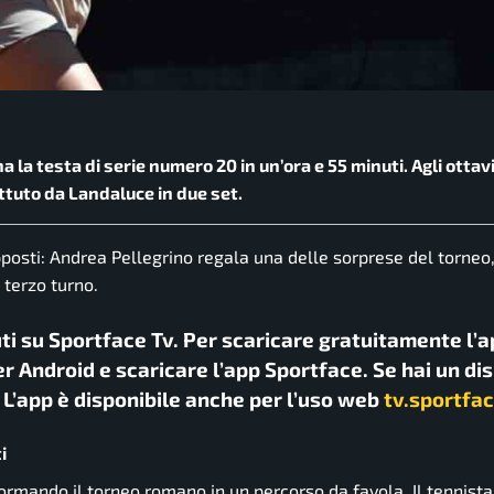
na la testa di serie numero 20 in un’ora e 55 minuti. Agli ottav
attuto da Landaluce in due set.
opposti: Andrea Pellegrino regala una delle sorprese del torne
 terzo turno.
uti su Sportface Tv. Per scaricare gratuitamente l’a
r Android e scaricare l’app Sportface. Se hai un di
. L’app è disponibile anche per l’uso web
tv.sportfac
i
sformando il torneo romano in un percorso da favola. Il tennist