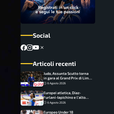
Social
Articoli recenti
Judo, Assunta Scutto torna
in gara al Grand Prix di Lima:
17 azzurri convocati
6 Agosto 2026
Europei atletica, Diaz-
Furlani-Iapichino e l’alto
azzurro: l’Italia sogna nei
6 Agosto 2026
salti
Europeo Under 18