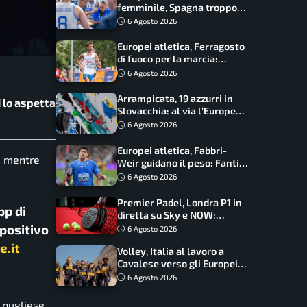
femminile, Spagna troppo
forte: Italia battuta 95-41,
6 Agosto 2026
ora si gioca il Mondiale
Europei atletica, Ferragosto
di fuoco per la marcia:
Palmisano, Stano e
6 Agosto 2026
Fortunato guidano l’Italia
Arrampicata, 19 azzurri in
i lo aspetta
Slovacchia: al via l’Europe
Series Lead, tappa decisiva
6 Agosto 2026
per la Speed
Europei atletica, Fabbri-
o, mentre
Weir guidano il peso: Fantini
difende il titolo nel martello
6 Agosto 2026
Premier Padel, Londra P1 in
pp di
diretta su Sky e NOW:
programma, orari e
spositivo
6 Agosto 2026
telecronisti
e.it
Volley, Italia al lavoro a
Cavalese verso gli Europei:
oggi allenamento aperto ai
6 Agosto 2026
tifosi
a pugliese