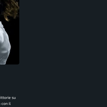
ittorie su
 con il