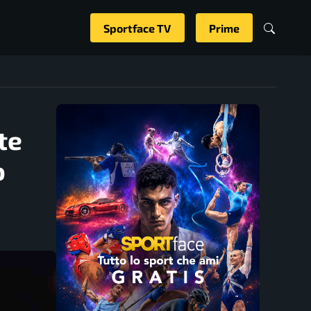
Sportface TV
Prime
te
o