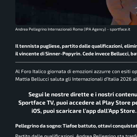
Andrea Pellegrino Internazionali Roma (IPA Agency) - sportface.it
Il tennista pugliese, partito dalle qualificazioni, elimi
il vincente di Sinner-Popyrin. Cede invece Bellucci, b
Al Foro Italico giornata di emozioni azzurre con esiti 
Mattia Bellucci saluta gli Internazionali d’Italia 2026 al
Segui le nostre dirette e i nostri conten
Sportface TV, puoi accedere al Play Store pe
iOS, puoi scaricare l’app dall’App Store
Pellegrino da sogno: Tiafoe battuto, ottavi conquistat
Partito dalle qualificazioni, Andrea Pellegrino sta tra