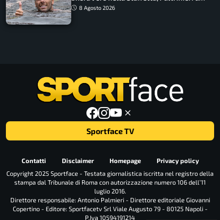
urlo, il bilancio azzurro
8 Agosto 2026
Sportface TV
Contatti
Disclaimer
Homepage
Privacy policy
Copyright 2025 Sportface - Testata giornalistica iscritta nel registro della
stampa dal Tribunale di Roma con autorizzazione numero 106 dell’11
luglio 2016.
Direttore responsabile: Antonio Palmieri - Direttore editoriale Giovanni
Copertino - Editore: Sportfacetv Srl Viale Augusto 79 - 80125 Napoli -
P.Iva 10594191214