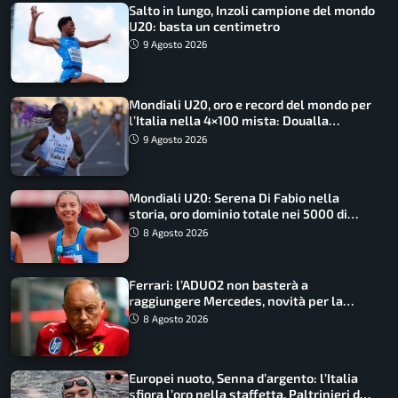
Salto in lungo, Inzoli campione del mondo
U20: basta un centimetro
9 Agosto 2026
Mondiali U20, oro e record del mondo per
l’Italia nella 4×100 mista: Doualla
straordinaria
9 Agosto 2026
Mondiali U20: Serena Di Fabio nella
storia, oro dominio totale nei 5000 di
marcia
8 Agosto 2026
Ferrari: l’ADUO2 non basterà a
raggiungere Mercedes, novità per la
Macarena
8 Agosto 2026
Europei nuoto, Senna d’argento: l’Italia
sfiora l’oro nella staffetta, Paltrinieri da