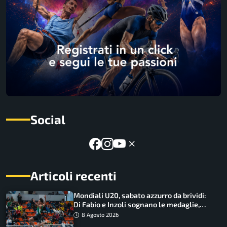
Social
Articoli recenti
Mondiali U20, sabato azzurro da brividi:
Di Fabio e Inzoli sognano le medaglie,
Castellani e Succo in finale
8 Agosto 2026