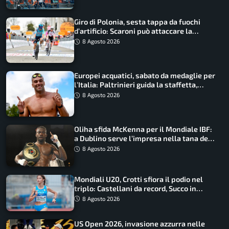
Giro di Polonia, sesta tappa da fuochi
d’artificio: Scaroni può attaccare la
maglia di Lemmen
8 Agosto 2026
Europei acquatici, sabato da medaglie per
l’Italia: Paltrinieri guida la staffetta,
Barnabà sogna l’oro dalle grandi altezze
8 Agosto 2026
Oliha sfida McKenna per il Mondiale IBF:
a Dublino serve l’impresa nella tana del
lupo
8 Agosto 2026
Mondiali U20, Crotti sfiora il podio nel
triplo: Castellani da record, Succo in
finale
8 Agosto 2026
US Open 2026, invasione azzurra nelle