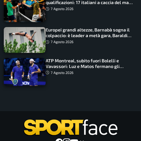
qualificazioni: 17 italiani a caccia del main
draw
7 Agosto 2026
Europei grandi altezze, Barnabà sogna il
colpaccio: è leader a metà gara, Baraldi
ancora in corsa
7 Agosto 2026
ATP Montreal, subito fuori Bolelli e
Vavassori: Luz e Matos fermano gli
azzurri
7 Agosto 2026