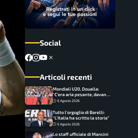
Social
Articoli recenti
Mondiali U20, Doualla:
“C’era aria pesante, davano
le mascherine! Finale? Non
6 Agosto 2026
ho nulla da perdere”
Tutto l’orgoglio di Barelli:
“L’Italia ha scritto la storia”
6 Agosto 2026
Lo staff ufficiale di Mancini