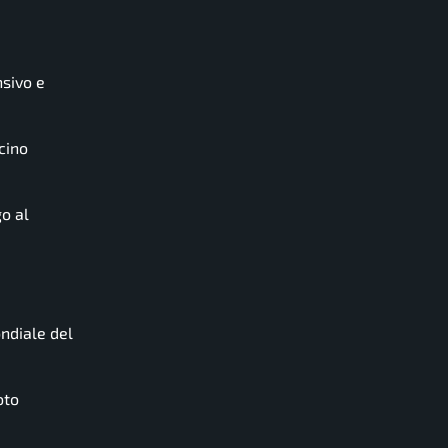
nsivo e
cino
go al
ondiale del
oto