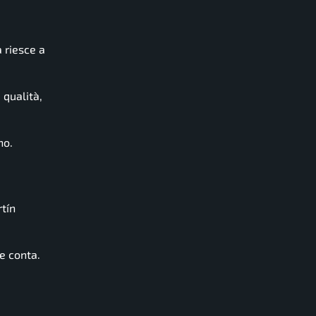
a riesce a
 qualità,
no.
tín
he conta.