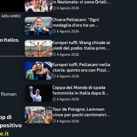
in Nazionale: ci sono Oriali e
Bonucci, confermato un
6 Agosto 2026
ritorno
the ABN AMRO
Chiara Pellacani: “Ogni
medaglia d’oro ha un
significato diverso. Ho fatto
6 Agosto 2026
il salto di qualità”
 Italico.
Europei tuffi, Wang chiude ai
piedi del podio: Italia prima
nel medagliere
6 Agosto 2026
Europei tuffi, Pellacani nella
storia: quinto oro con Pizzini
nel sincro da 3 metri
6 Agosto 2026
Coppa del Mondo di spada
femminile in Italia dopo 8
o
Roman
anni, Alberta Santuccio: “Il
6 Agosto 2026
lavoro dà sempre i suoi
Tour de Pologne, Lemmen
frutti”
vince per pochi centimetri
pp di
su Scaroni: maxi-caduta e
6 Agosto 2026
spositivo
tappa accorciata
e.it