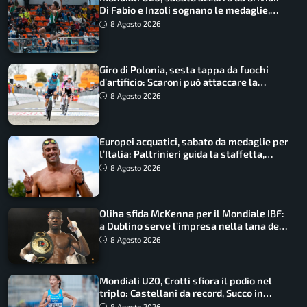
Di Fabio e Inzoli sognano le medaglie,
Castellani e Succo in finale
8 Agosto 2026
Giro di Polonia, sesta tappa da fuochi
d’artificio: Scaroni può attaccare la
maglia di Lemmen
8 Agosto 2026
Europei acquatici, sabato da medaglie per
l’Italia: Paltrinieri guida la staffetta,
Barnabà sogna l’oro dalle grandi altezze
8 Agosto 2026
Oliha sfida McKenna per il Mondiale IBF:
a Dublino serve l’impresa nella tana del
lupo
8 Agosto 2026
Mondiali U20, Crotti sfiora il podio nel
triplo: Castellani da record, Succo in
finale
8 Agosto 2026