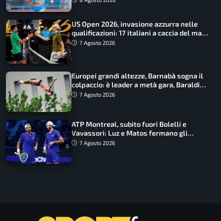
US Open 2026, invasione azzurra nelle
qualificazioni: 17 italiani a caccia del main
draw
7 Agosto 2026
Europei grandi altezze, Barnabà sogna il
colpaccio: è leader a metà gara, Baraldi
ancora in corsa
7 Agosto 2026
ATP Montreal, subito fuori Bolelli e
Vavassori: Luz e Matos fermano gli
azzurri
7 Agosto 2026