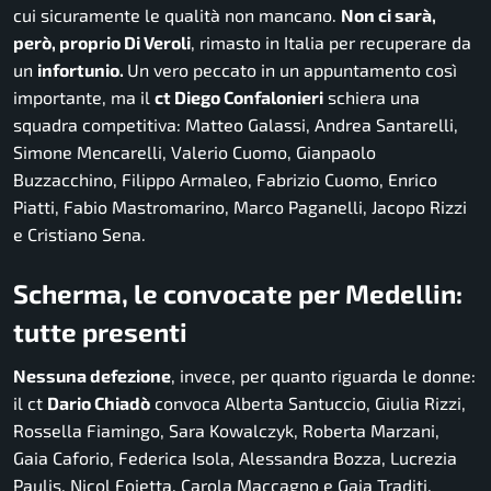
cui sicuramente le qualità non mancano.
Non ci sarà,
però, proprio Di Veroli
, rimasto in Italia per recuperare da
un
infortunio.
Un vero peccato in un appuntamento così
importante, ma il
ct Diego Confalonieri
schiera una
squadra competitiva: Matteo Galassi, Andrea Santarelli,
Simone Mencarelli, Valerio Cuomo, Gianpaolo
Buzzacchino, Filippo Armaleo, Fabrizio Cuomo, Enrico
Piatti, Fabio Mastromarino, Marco Paganelli, Jacopo Rizzi
e Cristiano Sena.
Scherma, le convocate per Medellin:
tutte presenti
Nessuna defezione
, invece, per quanto riguarda le donne:
il ct
Dario Chiadò
convoca Alberta Santuccio, Giulia Rizzi,
Rossella Fiamingo, Sara Kowalczyk, Roberta Marzani,
Gaia Caforio, Federica Isola, Alessandra Bozza, Lucrezia
Paulis, Nicol Foietta, Carola Maccagno e Gaia Traditi.