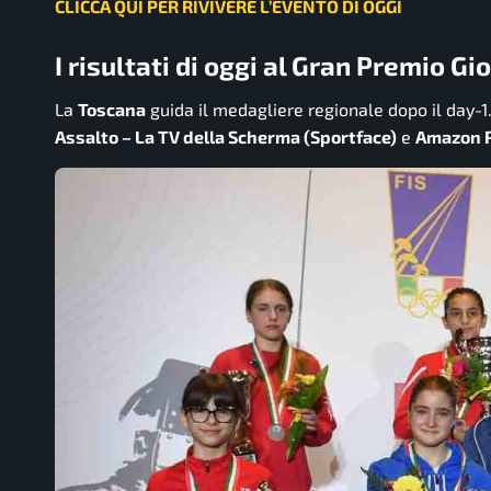
CLICCA QUI PER RIVIVERE L’EVENTO DI OGGI
I risultati di oggi al Gran Premio G
La
Toscana
guida il medagliere regionale dopo il day-
Assalto – La TV della Scherma (Sportface)
e
Amazon P