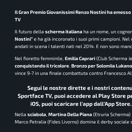
Il Gran Premio Giovanissimi Renzo Nostini ha emesso i 
TV
Il futuro della
scherma italiana
ha un nome, un cognom
Nostini”
e ha già incoronato i suoi primi campioni. Ne
andati in scena i talenti nati nel 2014. E non sono manc
Nel fioretto femminile,
Emilia Caprari
(Club Scherma Je
conquistando il tricolore
.
Bronzo per Solomiia Lukano
vince 9-7 in una finale combattuta contro Francesco A
Segui le nostre dirette e i nostri conten
Sportface TV, puoi accedere al Play Store pe
iOS, puoi scaricare l’app dall’App Store
Nella
sciabola
,
Martina Della Piana
(Etruria Scherma) 
Marco Petralia (Fides Livorno) domina il derby sociale 