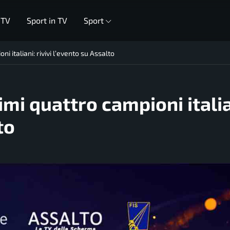
 TV
Sport in TV
Sport
i italiani: rivivi l’evento su Assalto
imi quattro campioni italia
to