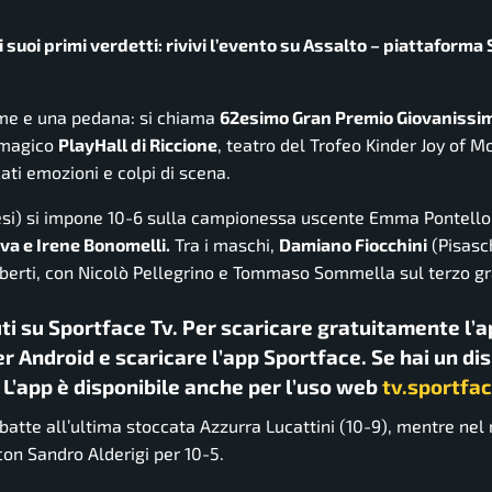
suoi primi verdetti: rivivi l’evento su Assalto – piattaforma
e e una pedana: si chiama
62esimo Gran Premio Giovanissim
l magico
PlayHall di Riccione
, teatro del Trofeo Kinder Joy of M
ati emozioni e colpi di scena.
si) si impone 10-6 sulla campionessa uscente Emma Pontello
va e Irene Bonomelli.
Tra i maschi,
Damiano Fiocchini
(Pisasc
lberti, con Nicolò Pellegrino e Tommaso Sommella sul terzo gr
uti su Sportface Tv. Per scaricare gratuitamente l’a
r Android e scaricare l’app Sportface. Se hai un di
. L’app è disponibile anche per l’uso web
tv.sportfac
batte all’ultima stoccata Azzurra Lucattini (10-9), mentre nel
con Sandro Alderigi per 10-5.