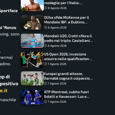
medaglie per l’Italia:
Paltrinieri guida la staffetta,
8 Agosto 2026
 Sportface
Barnabà sogna l’oro dalle
grandi altezze
Oliha sfida McKenna per il
Mondiale IBF: a Dublino
serve l’impresa nella tana
i “Renzo
8 Agosto 2026
del lupo
oving, sono
Mondiali U20, Crotti sfiora il
podio nel triplo: Castellani
da record, Succo in finale
8 Agosto 2026
,
US Open 2026, invasione
herma)
azzurra nelle qualificazioni:
17 italiani a caccia del main
adino.
7 Agosto 2026
draw
Europei grandi altezze,
pp di
Barnabà sogna il colpaccio:
spositivo
è leader a metà gara, Baraldi
7 Agosto 2026
ancora in corsa
e.it
ATP Montreal, subito fuori
Bolelli e Vavassori: Luz e
 maschile
Matos fermano gli azzurri
7 Agosto 2026