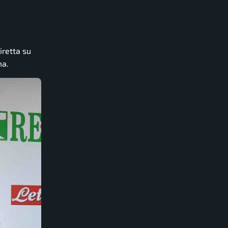
diretta su
ma.