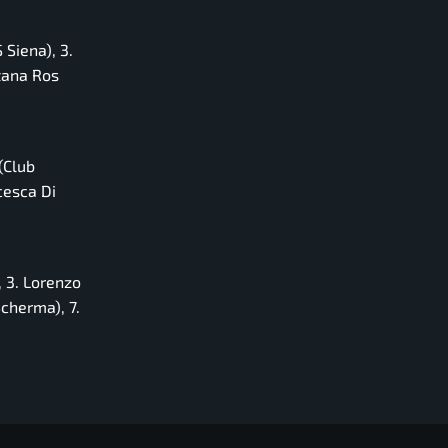
 Siena), 3.
tana Ros
(Club
cesca Di
, 3. Lorenzo
cherma), 7.