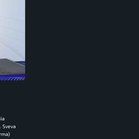
iia
. Sveva
erma)