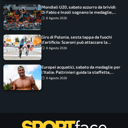
Mondiali U20, sabato azzurro da brividi:
Di Fabio e Inzoli sognano le medaglie,
Castellani e Succo in finale
8 Agosto 2026
Giro di Polonia, sesta tappa da fuochi
d’artificio: Scaroni può attaccare la
maglia di Lemmen
8 Agosto 2026
Europei acquatici, sabato da medaglie per
l’Italia: Paltrinieri guida la staffetta,
Barnabà sogna l’oro dalle grandi altezze
8 Agosto 2026