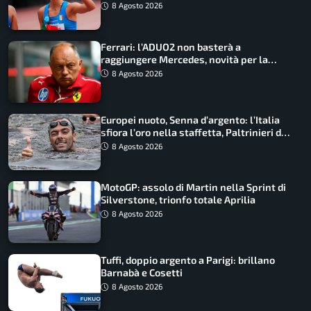
marcia
8 Agosto 2026
Ferrari: l’ADUO2 non basterà a
raggiungere Mercedes, novità per la
Macarena
8 Agosto 2026
Europei nuoto, Senna d’argento: l’Italia
sfiora l’oro nella staffetta, Paltrinieri da
urlo, il bilancio azzurro
8 Agosto 2026
MotoGP: assolo di Martin nella Sprint di
Silverstone, trionfo totale Aprilia
8 Agosto 2026
Tuffi, doppio argento a Parigi: brillano
Barnabà e Cosetti
8 Agosto 2026