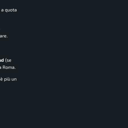
 a quota
o
are.
ud
(se
 a Roma.
è più un