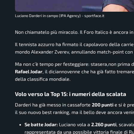
Luciano Darderi in campo (IPA Agency) - sportface.it
Non chiamatelo più miracolo. Il Foro Italico è ancora i
Il tennista azzurro ha firmato il capolavoro della carrie
mondo Alexander Zverev, annullando match-point con il 
Ma non c’è tempo per festeggiare: stasera,non prima de
Rafael Jodar
, il diciannovenne che ha già fatto tremare
della classifica mondiale.
Volo verso la Top 15: i numeri della scalata
Darderi ha già messo in cassaforte
200 punti
e si è pr
il suo nuovo
best ranking
, ma il bello deve ancora veni
Se batte Jodar:
Luciano vola a
2.260 punti
, scaval
rappresentata da una possibile vittoria finale di R