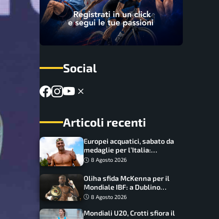
Social
Articoli recenti
Europei acquatici, sabato da
medaglie per l’Italia:
Paltrinieri guida la staffetta,
8 Agosto 2026
Barnabà sogna l’oro dalle
grandi altezze
Oliha sfida McKenna per il
Mondiale IBF: a Dublino
serve l’impresa nella tana
8 Agosto 2026
del lupo
Mondiali U20, Crotti sfiora il