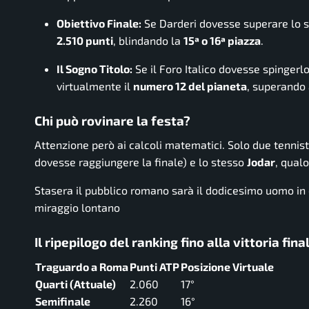
Obiettivo Finale:
Se Darderi dovesse superare lo s
2.510 punti
, blindando la
15ª o 16ª piazza
.
Il Sogno Titolo:
Se il Foro Italico dovesse spingerlo
virtualmente il
numero 12 del pianeta
, superando 
Chi può rovinare la festa?
Attenzione però ai calcoli matematici. Solo due tennist
dovesse raggiungere la finale) e lo stesso
Jodar
, qual
Stasera il pubblico romano sarà il dodicesimo uomo in 
miraggio lontano
Il ripepilogo del ranking fino alla vittoria fina
Traguardo a Roma
Punti ATP
Posizione Virtuale
Quarti (Attuale)
2.060
17°
Semifinale
2.260
16°