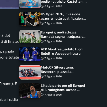
podio nel triplo: Castellani
da record, Succo in finale
8 Agosto 2026
US Open 2026, invasione
azzurra nelle qualificazioni:
17 italiani a caccia del main
7 Agosto 2026
draw
Europei grandi altezze,
o 3 del
Barnabà sogna il colpaccio:
è leader a metà gara, Baraldi
 di finale.
7 Agosto 2026
ancora in corsa
ATP Montreal, subito fuori
 spagnola
Bolelli e Vavassori: Luz e
zione totale
Matos fermano gli azzurri
7 Agosto 2026
MotoGP Silverstone,
Bezzecchi piazza la
zampata: Aprilia domina,
7 Agosto 2026
Bagnaia costretto al Q1
 punti). È
L’Italia parte per gli Europei
di Birmingham: Jacobs,
Tamberi e Battocletti
7 Agosto 2026
guidano una spedizione
ica insidia
record