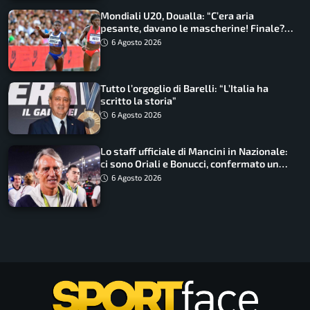
Mondiali U20, Doualla: “C’era aria
pesante, davano le mascherine! Finale?
Non ho nulla da perdere”
6 Agosto 2026
Tutto l’orgoglio di Barelli: “L’Italia ha
scritto la storia”
6 Agosto 2026
Lo staff ufficiale di Mancini in Nazionale:
ci sono Oriali e Bonucci, confermato un
ritorno
6 Agosto 2026