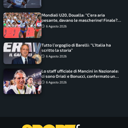
Mondiali U20, Doualla: “C’era aria
pesante, davano le mascherine! Finale?
Non ho nulla da perdere”
6 Agosto 2026
Tutto l’orgoglio di Barelli: “L’Italia ha
scritto la storia”
6 Agosto 2026
Lo staff ufficiale di Mancini in Nazionale:
ci sono Oriali e Bonucci, confermato un
ritorno
6 Agosto 2026