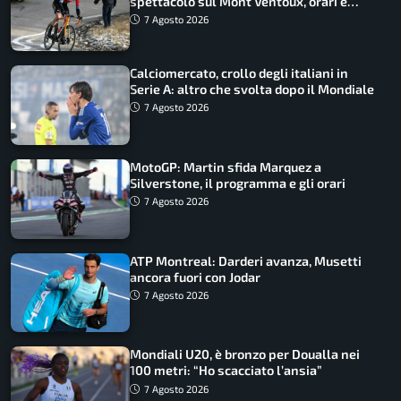
spettacolo sul Mont Ventoux, orari e
come vederli
7 Agosto 2026
Calciomercato, crollo degli italiani in
Serie A: altro che svolta dopo il Mondiale
7 Agosto 2026
MotoGP: Martin sfida Marquez a
Silverstone, il programma e gli orari
7 Agosto 2026
ATP Montreal: Darderi avanza, Musetti
ancora fuori con Jodar
7 Agosto 2026
Mondiali U20, è bronzo per Doualla nei
100 metri: “Ho scacciato l’ansia”
7 Agosto 2026