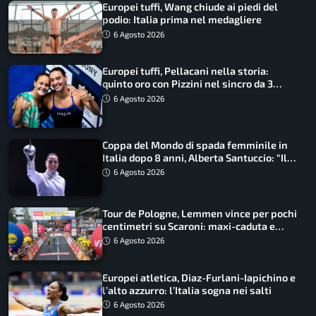
Europei tuffi, Wang chiude ai piedi del
podio: Italia prima nel medagliere
6 Agosto 2026
Europei tuffi, Pellacani nella storia:
quinto oro con Pizzini nel sincro da 3
metri
6 Agosto 2026
Coppa del Mondo di spada femminile in
Italia dopo 8 anni, Alberta Santuccio: “Il
lavoro dà sempre i suoi frutti”
6 Agosto 2026
Tour de Pologne, Lemmen vince per pochi
centimetri su Scaroni: maxi-caduta e
tappa accorciata
6 Agosto 2026
Europei atletica, Diaz-Furlani-Iapichino e
l’alto azzurro: l’Italia sogna nei salti
6 Agosto 2026