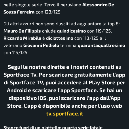
nelle singole serie. Terzo il peruviano
Alessandro De
Souza Ferreira
con 123/125.
Gli altri azzurri non sono riusciti ad agguantare la top 8:
Mauro De Filippis
chiude
quindicesimo
con 119/125,
Riccardo Mirabile
è
diciottesimo
con 118/125 e il
veterano
Giovanni Pellielo
termina
quarantaquattresimo
con 115/125.
Segui le nostre dirette e i nostri contenuti su
Sportface Tv. Per scaricare gratuitamente l’app
di Sportface TV, puoi accedere al Play Store per
Android e scaricare l’app Sportface. Se hai un
dispositivo iOS, puoi scaricare l’app dall’App
Store. L’app è disponibile anche per l’uso web
tv.sportface.it
Stanco fuori di un piattello: quarta serie fatale