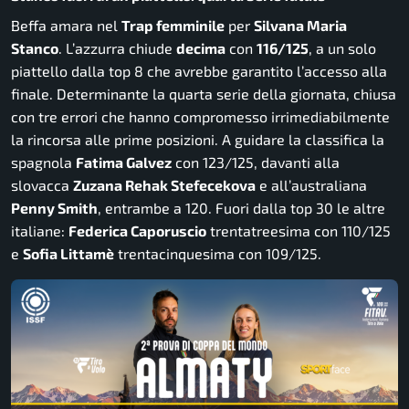
Beffa amara nel
Trap femminile
per
Silvana Maria
Stanco
. L’azzurra chiude
decima
con
116/125
, a un solo
piattello dalla top 8 che avrebbe garantito l’accesso alla
finale. Determinante la quarta serie della giornata, chiusa
con tre errori che hanno compromesso irrimediabilmente
la rincorsa alle prime posizioni. A guidare la classifica la
spagnola
Fatima Galvez
con 123/125, davanti alla
slovacca
Zuzana Rehak Stefecekova
e all’australiana
Penny Smith
, entrambe a 120. Fuori dalla top 30 le altre
italiane:
Federica Caporuscio
trentatreesima con 110/125
e
Sofia Littamè
trentacinquesima con 109/125.