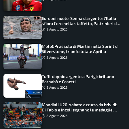
Europei nuoto, Senna d’argento: l’Italia
sfiora l’oro nella staffetta, Paltrinieri da
urlo, il bilancio azzurro
8 Agosto 2026
MotoGP: assolo di Martin nella Sprint di
Silverstone, trionfo totale Aprilia
8 Agosto 2026
Tuffi, doppio argento a Parigi: brillano
Barnabà e Cosetti
8 Agosto 2026
Mondiali U20, sabato azzurro da brividi:
Di Fabio e Inzoli sognano le medaglie,
Castellani e Succo in finale
8 Agosto 2026