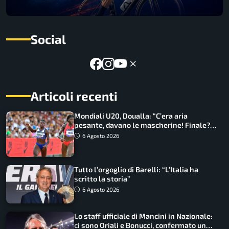
Social
Articoli recenti
Mondiali U20, Doualla: “C’era aria
pesante, davano le mascherine! Finale?
Non ho nulla da perdere”
6 Agosto 2026
Tutto l’orgoglio di Barelli: “L’Italia ha
scritto la storia”
6 Agosto 2026
Lo staff ufficiale di Mancini in Nazionale:
ci sono Oriali e Bonucci, confermato un