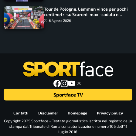
Tour de Pologne, Lemmen vince per pochi
centimetri su Scaroni: maxi-caduta e
tappa accorciata
6 Agosto 2026
Sportface TV
Contatti
Disclaimer
Homepage
Privacy policy
Copyright 2025 Sportface - Testata giornalistica iscritta nel registro della
stampa dal Tribunale di Roma con autorizzazione numero 106 dell’11
luglio 2016.