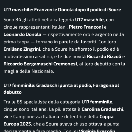
U17 maschile: Franzoni e Donola dopo il podio di Soure
Sono 84 gli atleti nella categoria
U17 maschile
, con
cinque rappresentanti italiani.
Pietro Franzoni
e
Leonardo Donola
— rispettivamente oro e argento nella
prima tappa — tornano in parete da favoriti. Con loro
Emiliano Zingrini
, che a Soure ha sfiorato il podio ed è
motivatissimo a salirci, e le due novità
Riccardo Rizzoli
e
Riccardo Bergamaschi Cremonesi
, al loro debutto con la
maglia della Nazionale.
U17 femminile: Gradaschi punta al podio, Faragona al
debutto
Tra le 85 specialiste della categoria
U17 femminile
,
cinque sono italiane. La più attesa è
Carolina Gradaschi
,
vice Campionessa Italiana e detentrice della
Coppa
Europa 2025
, che a Soure aveva chiuso ottava e punta
decisamente a fare meglio. Con lei
Virginia Bresolin
,