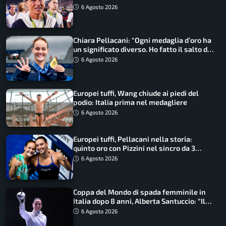
ritorno
6 Agosto 2026
Chiara Pellacani: “Ogni medaglia d’oro ha
un significato diverso. Ho fatto il salto di
qualità”
6 Agosto 2026
Europei tuffi, Wang chiude ai piedi del
podio: Italia prima nel medagliere
6 Agosto 2026
Europei tuffi, Pellacani nella storia:
quinto oro con Pizzini nel sincro da 3
metri
6 Agosto 2026
Coppa del Mondo di spada femminile in
Italia dopo 8 anni, Alberta Santuccio: “Il
lavoro dà sempre i suoi frutti”
6 Agosto 2026