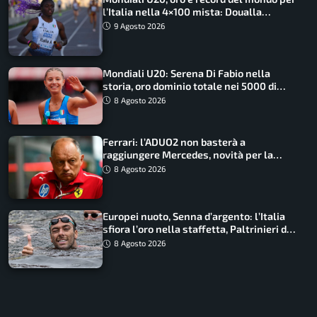
l’Italia nella 4×100 mista: Doualla
straordinaria
9 Agosto 2026
Mondiali U20: Serena Di Fabio nella
storia, oro dominio totale nei 5000 di
marcia
8 Agosto 2026
Ferrari: l’ADUO2 non basterà a
raggiungere Mercedes, novità per la
Macarena
8 Agosto 2026
Europei nuoto, Senna d’argento: l’Italia
sfiora l’oro nella staffetta, Paltrinieri da
urlo, il bilancio azzurro
8 Agosto 2026