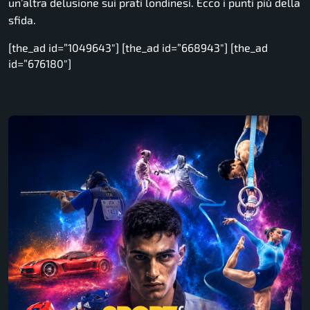
un’altra delusione sui prati londinesi. Ecco i punti più della
sfida.
[the_ad id=”1049643″] [the_ad id=”668943″] [the_ad
id=”676180″]