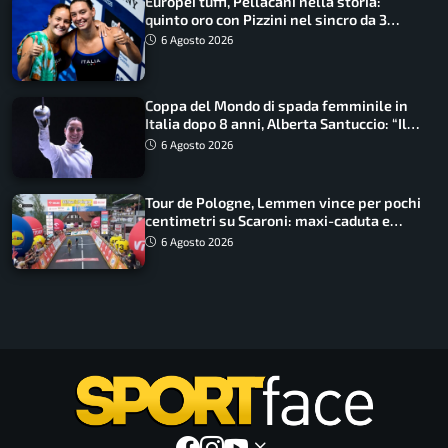
Europei tuffi, Pellacani nella storia:
quinto oro con Pizzini nel sincro da 3
metri
6 Agosto 2026
Coppa del Mondo di spada femminile in
Italia dopo 8 anni, Alberta Santuccio: “Il
lavoro dà sempre i suoi frutti”
6 Agosto 2026
Tour de Pologne, Lemmen vince per pochi
centimetri su Scaroni: maxi-caduta e
tappa accorciata
6 Agosto 2026