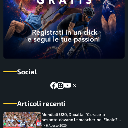
Social
Articoli recenti
Mondiali U20, Doualla: “C’era aria
pesante, davano le mascherine! Finale?
Non ho nulla da perdere”
6 Agosto 2026