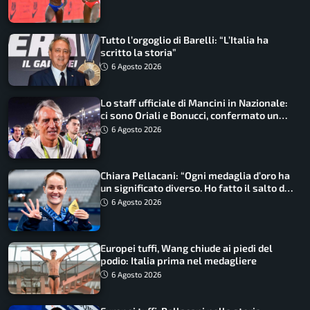
Tutto l’orgoglio di Barelli: “L’Italia ha
scritto la storia”
6 Agosto 2026
Lo staff ufficiale di Mancini in Nazionale:
ci sono Oriali e Bonucci, confermato un
ritorno
6 Agosto 2026
Chiara Pellacani: “Ogni medaglia d’oro ha
un significato diverso. Ho fatto il salto di
qualità”
6 Agosto 2026
Europei tuffi, Wang chiude ai piedi del
podio: Italia prima nel medagliere
6 Agosto 2026