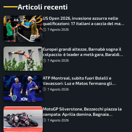
Articoli recenti
US Open 2026, invasione azzurra nelle
qualificazioni: 17 italiani a caccia del main
draw
7 Agosto 2026
Europei grandi altezze, Barnabà sogna il
colpaccio: è leader a metà gara, Baraldi
ancora in corsa
7 Agosto 2026
ATP Montreal, subito fuori Bolelli e
Vavassori: Luz e Matos fermano gli
azzurri
7 Agosto 2026
MotoGP Silverstone, Bezzecchi piazza la
zampata: Aprilia domina, Bagnaia
costretto al Q1
7 Agosto 2026