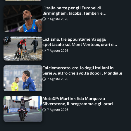
L’Italia parte per gli Europei di
Birmingham: Jacobs, Tamberi e
Battocletti guidano una spedizione
7 Agosto 2026
record
Ciclismo, tre appuntamenti oggi:
spettacolo sul Mont Ventoux, orari e
come vederli
7 Agosto 2026
Calciomercato, crollo degli italiani in
Serie A: altro che svolta dopo il Mondiale
7 Agosto 2026
MotoGP: Martin sfida Marquez a
Silverstone, il programma e gli orari
7 Agosto 2026