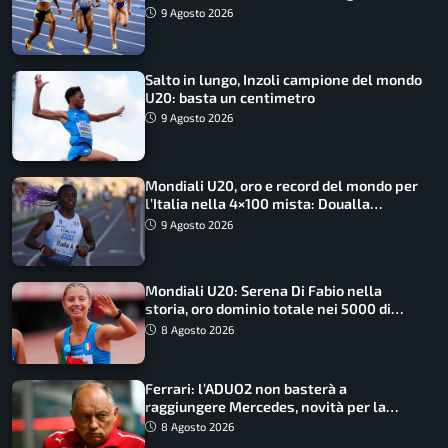
medagliere
9 Agosto 2026
Salto in lungo, Inzoli campione del mondo
U20: basta un centimetro
9 Agosto 2026
Mondiali U20, oro e record del mondo per
l’Italia nella 4×100 mista: Doualla
straordinaria
9 Agosto 2026
Mondiali U20: Serena Di Fabio nella
storia, oro dominio totale nei 5000 di
marcia
8 Agosto 2026
Ferrari: l’ADUO2 non basterà a
raggiungere Mercedes, novità per la
Macarena
8 Agosto 2026