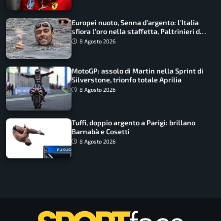
Europei nuoto, Senna d’argento: l’Italia
sfiora l’oro nella staffetta, Paltrinieri da
urlo, il bilancio azzurro
8 Agosto 2026
MotoGP: assolo di Martin nella Sprint di
Silverstone, trionfo totale Aprilia
8 Agosto 2026
Tuffi, doppio argento a Parigi: brillano
Barnabà e Cosetti
8 Agosto 2026