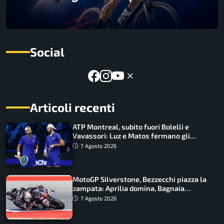
Social
Articoli recenti
ATP Montreal, subito fuori Bolelli e
Vavassori: Luz e Matos fermano gli
azzurri
7 Agosto 2026
MotoGP Silverstone, Bezzecchi piazza la
zampata: Aprilia domina, Bagnaia
costretto al Q1
7 Agosto 2026