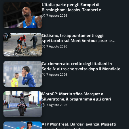
L’Italia parte per gli Europei di
Birmingham: Jacobs, Tamberi e
Battocletti guidano una spedizione
7 Agosto 2026
record
Ciclismo, tre appuntamenti oggi:
spettacolo sul Mont Ventoux, orari e
come vederli
7 Agosto 2026
Calciomercato, crollo degli italiani in
Serie A: altro che svolta dopo il Mondiale
7 Agosto 2026
MotoGP: Martin sfida Marquez a
Silverstone, il programma e gli orari
7 Agosto 2026
ATP Montreal: Darderi avanza, Musetti