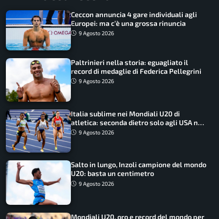
Ceccon annuncia 4 gare individuali agli
Europei: ma c’è una grossa rinuncia
9 Agosto 2026
Paltrinieri nella storia: eguagliato il
record di medaglie di Federica Pellegrini
9 Agosto 2026
Italia sublime nei Mondiali U20 di
atletica: seconda dietro solo agli USA nel
medagliere
9 Agosto 2026
Salto in lungo, Inzoli campione del mondo
U20: basta un centimetro
9 Agosto 2026
Mondiali U20, oro e record del mondo per