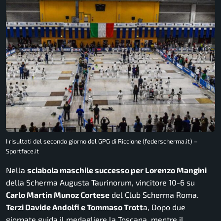
I risultati del secondo giorno del GPG di Riccione (federscherma.it) –
Sportface.it
Nella
sciabola maschile successo per Lorenzo Mangini
della Scherma Augusta Taurinorum, vincitore 10-6 su
Carlo Martin Munoz Cortese
del Club Scherma Roma.
Terzi Davide Andolfi e Tommaso Trott
a, Dopo due
giornate guida il medagliere la Toscana, mentre il