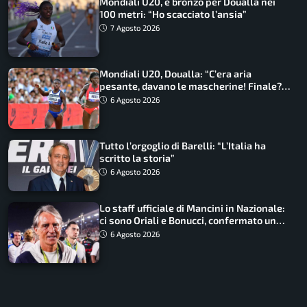
Mondiali U20, è bronzo per Doualla nei
100 metri: “Ho scacciato l’ansia”
7 Agosto 2026
Mondiali U20, Doualla: “C’era aria
pesante, davano le mascherine! Finale?
Non ho nulla da perdere”
6 Agosto 2026
Tutto l’orgoglio di Barelli: “L’Italia ha
scritto la storia”
6 Agosto 2026
Lo staff ufficiale di Mancini in Nazionale:
ci sono Oriali e Bonucci, confermato un
ritorno
6 Agosto 2026