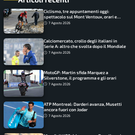
Ciclismo, tre appuntamenti oggi:
spettacolo sul Mont Ventoux, orari e
come vederli
7 Agosto 2026
Calciomercato, crollo degli italiani in
Serie A: altro che svolta dopo il Mondiale
7 Agosto 2026
MotoGP: Martin sfida Marquez a
Silverstone, il programma e gli orari
7 Agosto 2026
ATP Montreal: Darderi avanza, Musetti
ancora fuori con Jodar
7 Agosto 2026