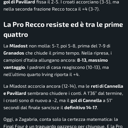
gol di Pavillard
fissa il 2-5. I croati accorciano (3-5), ma
nella seconda frazione Recco tocca il +4 (3-7).
La Pro Recco resiste ed è tra le prime
quattro
La
Mladost
non molla: 5-7, poi 5-8, prima del 7-9 di
Granados
che chiude il primo tempo. Nella ripresa, i
campioni d’Italia allungano ancora:
8-13, massimo
vantaggio
. I padroni di casa reagiscono (10-13), ma
nell’ultimo quarto Irving riporta il +4.
La Mladost accorcia ancora (12-14), ma le
reti di Cannella
e Pavillard
sembrano chiudere i conti. A 1’36” dal termine,
i croati sono di nuovo a -2, ma il
gol di Cannella
a 51″
secondi dal finale sancisce il
definitivo 14-17
.
Oggi, a Zagabria, conta solo la certezza matematica: la
Final Four è un traguardo pazzesco per chiunque. E la Pro