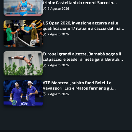
triplo: Castellani da record, Succo in
finale
8 Agosto 2026
US Open 2026, invasione azzurra nelle
qualificazioni: 17 italiani a caccia del main
draw
7 Agosto 2026
Europei grandi altezze, Barnabà sogna il
colpaccio: è leader a metà gara, Baraldi
ancora in corsa
7 Agosto 2026
ATP Montreal, subito fuori Bolelli e
Vavassori: Luz e Matos fermano gli
azzurri
7 Agosto 2026