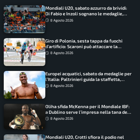
Mondiali U20, sabato azzurro da brividi:
Di Fabio e Inzoli sognano le medaglie,
Castellani e Succo in finale
8 Agosto 2026
Giro di Polonia, sesta tappa da fuochi
d’artificio: Scaroni può attaccare la
maglia di Lemmen
8 Agosto 2026
Europei acquatici, sabato da medaglie per
l’Italia: Paltrinieri guida la staffetta,
Barnabà sogna l’oro dalle grandi altezze
8 Agosto 2026
Oliha sfida McKenna per il Mondiale IBF:
a Dublino serve l’impresa nella tana del
lupo
8 Agosto 2026
Mondiali U20, Crotti sfiora il podio nel