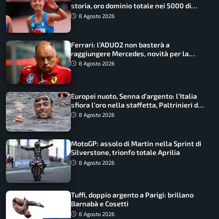
storia, oro dominio totale nei 5000 di
marcia
8 Agosto 2026
Ferrari: l’ADUO2 non basterà a
raggiungere Mercedes, novità per la
Macarena
8 Agosto 2026
Europei nuoto, Senna d’argento: l’Italia
sfiora l’oro nella staffetta, Paltrinieri da
urlo, il bilancio azzurro
8 Agosto 2026
MotoGP: assolo di Martin nella Sprint di
Silverstone, trionfo totale Aprilia
8 Agosto 2026
Tuffi, doppio argento a Parigi: brillano
Barnabà e Cosetti
8 Agosto 2026