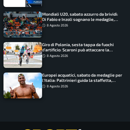
Mondiali U20, sabato azzurro da brividi:
Di Fabio e Inzoli sognano le medaglie,
Castellani e Succo in finale
8 Agosto 2026
Giro di Polonia, sesta tappa da fuochi
d’artificio: Scaroni può attaccare la
maglia di Lemmen
8 Agosto 2026
Europei acquatici, sabato da medaglie per
l’Italia: Paltrinieri guida la staffetta,
Barnabà sogna l’oro dalle grandi altezze
8 Agosto 2026