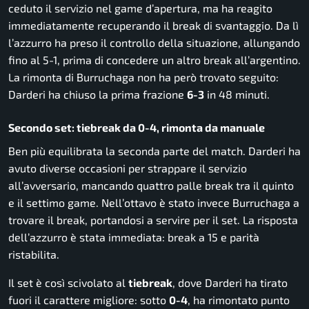
ceduto il servizio nel game d’apertura, ma ha reagito
immediatamente recuperando il break di svantaggio. Da lì
l’azzurro ha preso il controllo della situazione, allungando
fino al 5-1, prima di concedere un altro break all’argentino.
La rimonta di Burruchaga non ha però trovato seguito:
Darderi ha chiuso la prima frazione
6-3
in 48 minuti.
Secondo set: tiebreak da 0-4, rimonta da manuale
Ben più equilibrata la seconda parte del match. Darderi ha
avuto diverse occasioni per strappare il servizio
all’avversario, mancando quattro palle break tra il quinto
e il settimo game. Nell’ottavo è stato invece Burruchaga a
trovare il break, portandosi a servire per il set. La risposta
dell’azzurro è stata immediata: break a 15 e parità
ristabilita.
Il set è così scivolato al
tiebreak
, dove Darderi ha tirato
fuori il carattere migliore: sotto
0-4
, ha rimontato punto