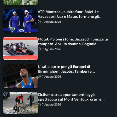
ATP Montreal, subito fuori Bolelli e
Vavassori: Luz e Matos fermano gli
azzurri
7 Agosto 2026
MotoGP Silverstone, Bezzecchi piazza la
zampata: Aprilia domina, Bagnaia
costretto al Q1
7 Agosto 2026
L’Italia parte per gli Europei di
Birmingham: Jacobs, Tamberi e
Battocletti guidano una spedizione
7 Agosto 2026
record
Ciclismo, tre appuntamenti oggi:
spettacolo sul Mont Ventoux, orari e
come vederli
7 Agosto 2026