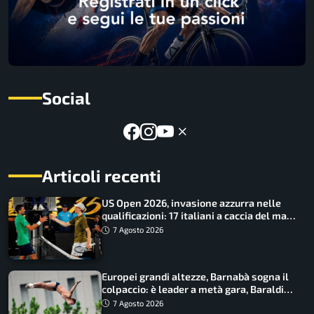
Social
Articoli recenti
US Open 2026, invasione azzurra nelle
qualificazioni: 17 italiani a caccia del main
draw
7 Agosto 2026
Europei grandi altezze, Barnabà sogna il
colpaccio: è leader a metà gara, Baraldi
ancora in corsa
7 Agosto 2026