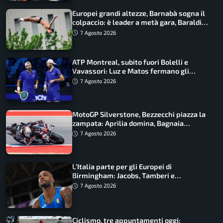
Europei grandi altezze, Barnabà sogna il
colpaccio: è leader a metà gara, Baraldi
ancora in corsa
7 Agosto 2026
ATP Montreal, subito fuori Bolelli e
Vavassori: Luz e Matos fermano gli
azzurri
7 Agosto 2026
MotoGP Silverstone, Bezzecchi piazza la
zampata: Aprilia domina, Bagnaia
costretto al Q1
7 Agosto 2026
L’Italia parte per gli Europei di
Birmingham: Jacobs, Tamberi e
Battocletti guidano una spedizione
7 Agosto 2026
record
Ciclismo, tre appuntamenti oggi: