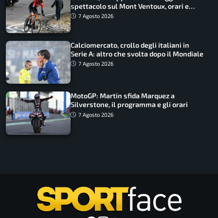
spettacolo sul Mont Ventoux, orari e
come vederli
7 Agosto 2026
Calciomercato, crollo degli italiani in
Serie A: altro che svolta dopo il Mondiale
7 Agosto 2026
MotoGP: Martin sfida Marquez a
Silverstone, il programma e gli orari
7 Agosto 2026