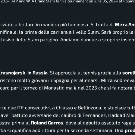
 2024, ATP and WTA Grand Slam tennis tournament on June 05, 2024 at Rolan
iziato a brillare in maniera più luminosa. Si tratta di
Mirra A
inale, la prima della carriera a livello Slam. Sarà proprio lei
clusivo dello Slam parigino. Andiamo dunque a scoprire insiem
Krasnojarsk, in Russia
. Si approccia al tennis grazie alla
sorel
iscono molto giovani in Spagna per allenarsi. Mirra Andreeva 
ard per il torneo di Monastir, ma è nel 2023 che si fa notare t
ince due ITF consecutivi, a Chiasso e Bellinzona, e stupisce tut
po aver battuto avversarie del calibro di Fernandez, Haddad Mai
mostra prima al
Roland Garros
, dove al debutto assoluto raggiu
erba si qualifica addirittura per la seconda settimana. Una
pred