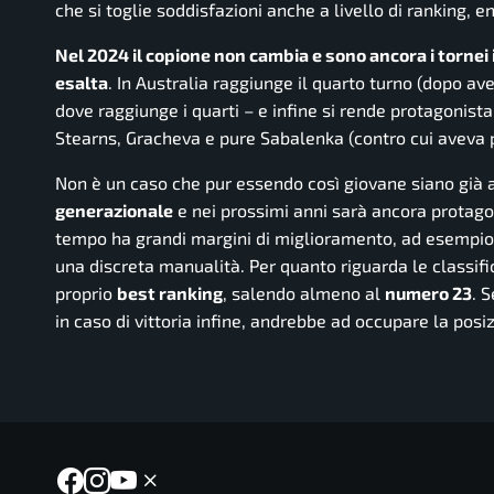
che si toglie soddisfazioni anche a livello di ranking, e
Nel 2024 il copione non cambia e sono ancora i tornei i
esalta
. In Australia raggiunge il quarto turno (dopo aver
dove raggiunge i quarti – e infine si rende protagonista
Stearns, Gracheva e pure Sabalenka (contro cui aveva p
Non è un caso che pur essendo così giovane siano già arr
generazionale
e nei prossimi anni sarà ancora protagon
tempo ha grandi margini di miglioramento, ad esempio a
una discreta manualità. Per quanto riguarda le classific
proprio
best ranking
, salendo almeno al
numero 23
. 
in caso di vittoria infine, andrebbe ad occupare la pos