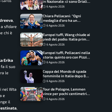
d-Garros
in Nazionale: ci sono Oriali e
Bonucci, confermato un
6 Agosto 2026
ritorno
Chiara Pellacani: “Ogni
ndreeva
,
medaglia d’oro ha un
significato diverso. Ho fatto
6 Agosto 2026
 a sfidare
il salto di qualità”
e chi è
Europei tuffi, Wang chiude ai
piedi del podio: Italia prima
nel medagliere
6 Agosto 2026
Europei tuffi, Pellacani nella
storia: quinto oro con Pizzini
la Erika
nel sincro da 3 metri
6 Agosto 2026
fa il suo
Coppa del Mondo di spada
ra le
femminile in Italia dopo 8
anni, Alberta Santuccio: “Il
6 Agosto 2026
lavoro dà sempre i suoi
ti nel Wta
Tour de Pologne, Lemmen
frutti”
vince per pochi centimetri
a e
su Scaroni: maxi-caduta e
6 Agosto 2026
nge il
tappa accorciata
estinata
,