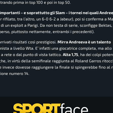
ntrando prima in top 100 e poi in top 50.
mportanti – e soprattutto gli Slam – i tornei nei quali Andree
 rifilato, tra l’altro, un 6-0 6-2 a Jabeur), poi si conferma a M
 di un exploit a Parigi. Da non testa di serie, sconfigge Bektas
erso, piuttosto nettamente, entrambi i precedenti).
ivati risultati così prestigiosi.
Mirra Andreeva è un talento
ista a livello Wta. E’ infatti una giocatrice completa, ma allo
 rete o dal punto di vista tattico.
Alta 1,75
, ha dei colpi pote
he, in virtù della semifinale raggiunta al Roland Garros ritocc
Se invece dovesse raggiungere la finale si spingerebbe fino al 
izione numero 14.