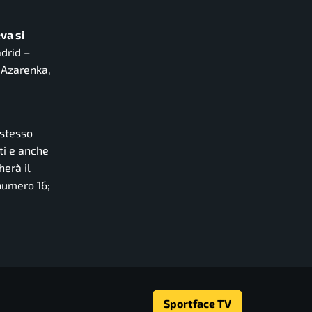
va si
adrid –
, Azarenka,
 stesso
nti e anche
herà il
numero 16;
Sportface TV