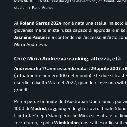
Mirra ANDREEVA of Russia during the eleventh day of Roland-Garros
stadium in Paris, France
Al
Roland Garros 2024
non è nata una stella, ha solo in
giovanissima tennista russa capace di approdare in semif
Jasmine Paolini
e a contenderne l’accesso all’atto con
Mirra Andreeva.
Chi è Mirra Andreeva: ranking, altezza, età
Andreeva ha 17 anni essendo nata il 29 aprile 2007 a 
(attualmente numero 100 del mondo) e le due si trasfer
esordio a livello Wta nel 2022, quando riceve una wild c
grandi.
Prima perde la finale dell’Australian Open Junior, poi v
1000 di
Madrid
, raggiungendo gli ottavi di finale (do
Linette). E’ negli Slam però che Mirra si esalta e lo di
terzo turno, e poi a
Wimbledon
, dove all’esordio sull’