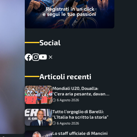
Social
Articoli recenti
Mondiali U20, Doualla:
“C’era aria pesante, davano
le mascherine! Finale? Non
6 Agosto 2026
ho nulla da perdere”
Tutto l’orgoglio di Barelli:
“L’Italia ha scritto la storia”
6 Agosto 2026
Lo staff ufficiale di Mancini